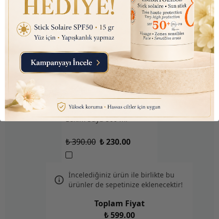
Listerine Naturals Enamel
Koruyucu (Alkolsüz,
Boyasız, Vegan) Ağız
Bakım Suyu 500 ml
₺ 390.00
₺ 230.00
İncelediğiniz ürün ile birlikte bu
ürünler de sepetinize eklenecektir!
Toplam Fiyat
₺ 599.00