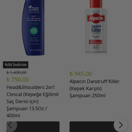
%50 İndirim
₺ 1,490.00
₺ 945.00
₺ 750.00
Alpecin Dandruff Killer
Head&Shoulders 2ın1
(Kepek Karşıtı)
Clınıcal (Kepeğe Eğilimli
Şampuan 250ml
Saç Derisi için)
Şampuan 13.5Oz /
400ml