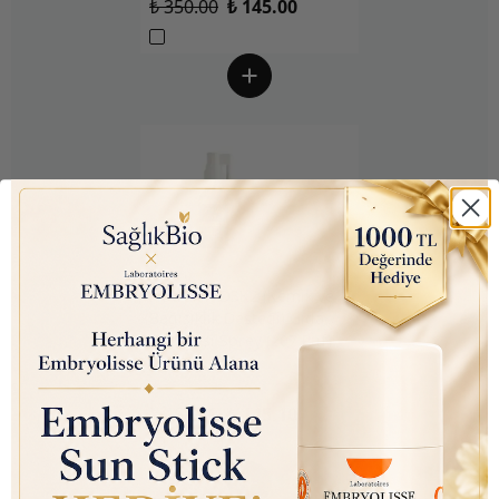
₺ 350.00
₺ 145.00
Nutraxin D3K2 (Kemik ve
Bağışıklık Desteği) Gıda
Takviyesi Sprey (207 Puf)
30ml
₺ 450.00
₺ 145.10