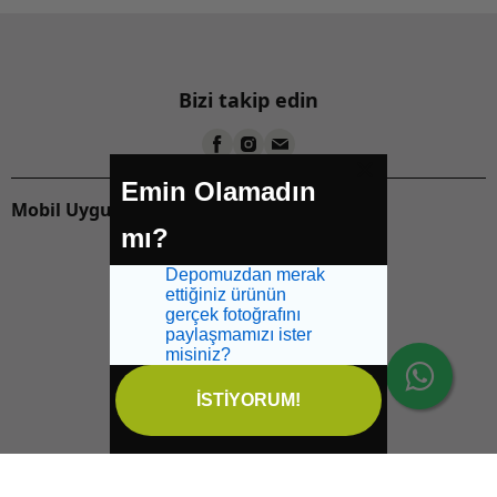
Bizi takip edin
Emin Olamadın
Mobil Uygulamalarımızı İndirin:
mı?
Depomuzdan merak
ettiğiniz ürünün
gerçek fotoğrafını
paylaşmamızı ister
misiniz?
İSTİYORUM!
İptal