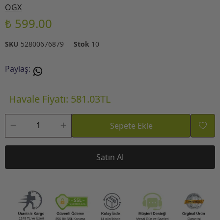
OGX
₺ 599.00
SKU
52800676879
Stok
10
Paylaş
:
Havale Fiyatı: 581.03TL
Sepete Ekle
Satın Al