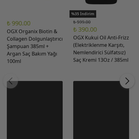
%35 İndirim
₺ 990.00
₺ 599.00
₺ 390.00
OGX Organix Biotin &
OGX Kukui Oil Anti-Frizz
Collagen Dolgunlaştırıcı
(Elektriklenme Karşıtı,
Şampuan 385ml +
Nemlendirici Sülfatsız)
Argan Saç Bakım Yağı
Saç Kremi 13Oz / 385ml
100ml