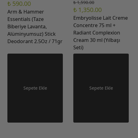
₺ 590.00
₺ 1,590.00
₺ 1,350.00
Arm & Hammer
Embryolisse Lait Creme
Essentials (Taze
Concentre 75 ml +
Biberiye Lavanta,
Radiant Complexion
Alüminyumsuz) Stick
Cream 30 ml (Yılbaşı
Deodorant 2.5Oz / 71gr
Seti)
Sepete Ekle
Sepete Ekle