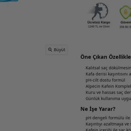
Büyüt
Öne Çıkan Özellikle
Kalıtsal saç dökülmesin
Kafa derisi kaşıntısını
pH-cilt dostu formül
Alpecin Kafein Komplek
Kuru ve hassas saç der
Günlük kullanıma uyg
Ne İşe Yarar?
pH dengeli formülü ile
Kaşıntıyı azaltmaya ve 
Kafein içeriği ile saç kö