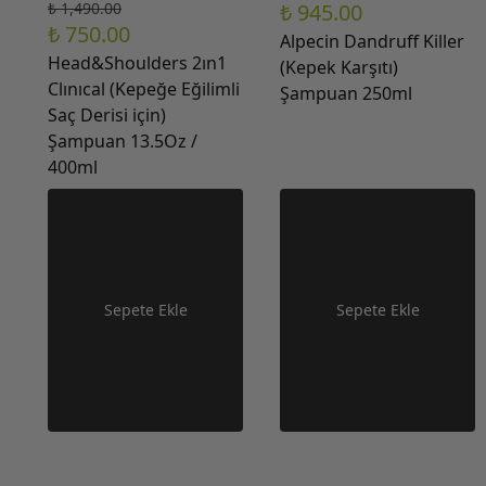
₺ 1,490.00
₺ 945.00
₺ 750.00
Alpecin Dandruff Killer
Head&Shoulders 2ın1
(Kepek Karşıtı)
Clınıcal (Kepeğe Eğilimli
Şampuan 250ml
Saç Derisi için)
Şampuan 13.5Oz /
400ml
Sepete Ekle
Sepete Ekle