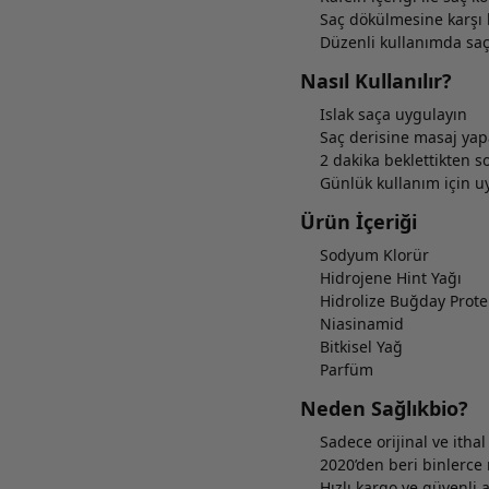
Saç dökülmesine karşı
Düzenli kullanımda sa
Nasıl Kullanılır?
Islak saça uygulayın
Saç derisine masaj ya
2 dakika beklettikten s
Günlük kullanım için 
Ürün İçeriği
Sodyum Klorür
Hidrojene Hint Yağı
Hidrolize Buğday Prote
Niasinamid
Bitkisel Yağ
Parfüm
Neden Sağlıkbio?
Sadece orijinal ve itha
2020’den beri binlerc
Hızlı kargo ve güvenli a