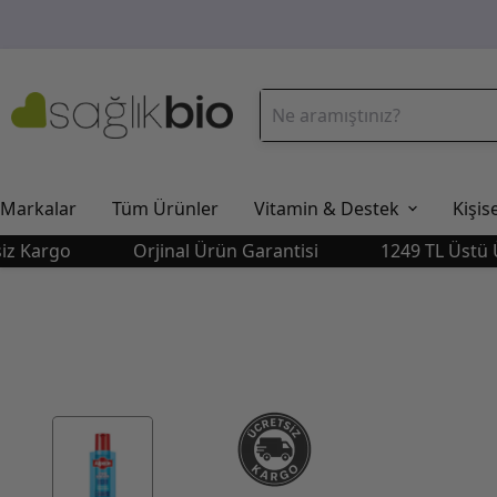
Markalar
Tüm Ürünler
Vitamin & Destek
Kişis
rgo
Orjinal Ürün Garantisi
1249 TL Üstü Ücret