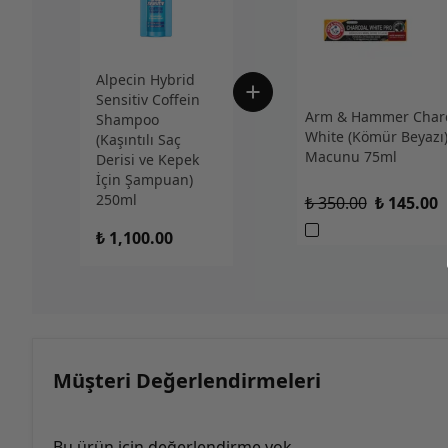
Alpecin Hybrid
Sensitiv Coffein
Arm & Hammer Charc
Shampoo
White (Kömür Beyazı)
(Kaşıntılı Saç
Macunu 75ml
Derisi ve Kepek
İçin Şampuan)
250ml
₺ 350.00
₺ 145.00
₺ 1,100.00
Müşteri Değerlendirmeleri
Bu ürün için değerlendirme yok