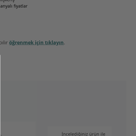
nyalı fiyatlar
pılır
öğrenmek için tıklayın
.
İncelediğiniz ürün ile