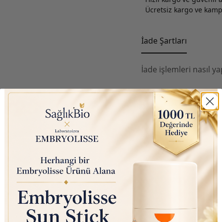
Ücretsiz kargo ve kampa
İade Şartları
İade işlemleri nasıl ya