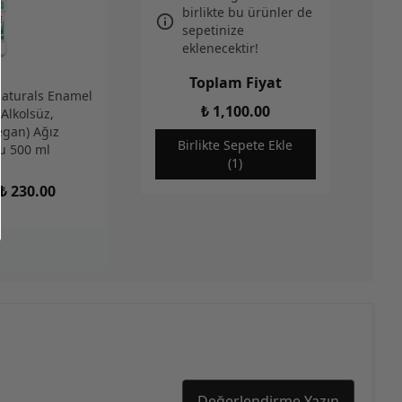
birlikte bu ürünler de
sepetinize
eklenecektir!
Toplam Fiyat
Naturals Enamel
₺ 1,100.00
Alkolsüz,
egan) Ağız
Birlikte Sepete Ekle
u 500 ml
(1)
₺ 230.00
Değerlendirme Yazın