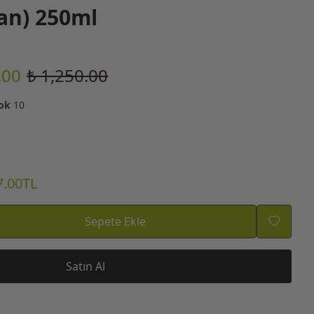
an) 250ml
.00
₺ 1,250.00
ok
10
7.00TL
Sepete Ekle
Satın Al