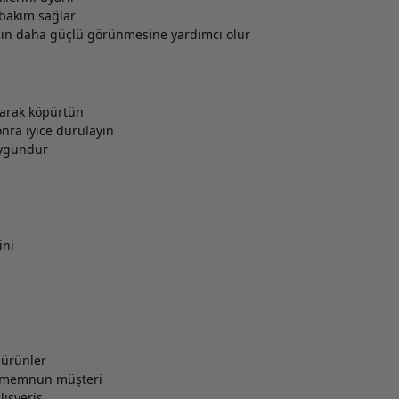
 bakım sağlar
çın daha güçlü görünmesine yardımcı olur
parak köpürtün
onra iyice durulayın
uygundur
ini
l ürünler
e memnun müşteri
lışveriş