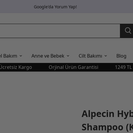
Google'da Yorum Yap!
el Bakım
Anne ve Bebek
Cilt Bakımı
Blog
siz Kargo
Orjinal Ürün Garantisi
1249 TL Üstü 
Alpecin Hyb
Shampoo (Ka