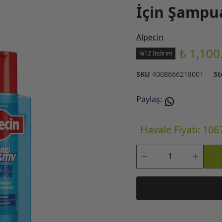
İçin Şampu
Alpecin
₺ 1,100
%12 İndirim
SKU
4008666218001
St
Paylaş
:
Havale Fiyatı: 106