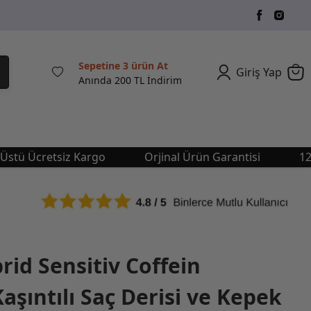
Sepetine 3 ürün At
Giriş Yap
Anında 200 TL İndirim
Ücretsiz Kargo
Orjinal Ürün Garantisi
1249 TL
rid Sensitiv Coffein
şıntılı Saç Derisi ve Kepek