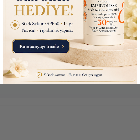
Nutraxin D3K2 (Kemik ve
Listerine 
oal
Bağışıklık Desteği) Gıda
Koruyucu (
 Diş
Takviyesi Sprey (207 Puf)
Boyasız, V
30ml
Bakım Suy
₺ 450.00
₺ 145.10
₺ 390.00