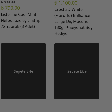
₺ 890.00
₺ 1,100.00
₺ 790.00
Crest 3D White
Listerine Cool Mint
(Florürlü) Brilliance
Nefes Tazeleyici Strip
Large Diş Macunu
72 Yaprak (3 Adet)
130gr + Seyehat Boy
Hediye
Sepete Ekle
Sepete Ekle