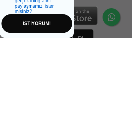
gerçek fotoğrafını
paylaşmamızı ister
misiniz?
İSTİYORUM!
İptal
Sağlikbio Ofis Yol Tarifi
Email:
info@saglikbio.com
Feneryolu mah. Fahir açan sok. No 1 A Kadıköy İstanbul
+90 544 699 47 99