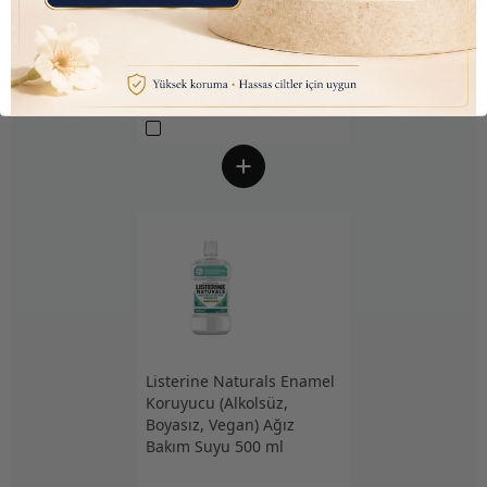
Bağışıklık Desteği) Gıda
Takviyesi Sprey (207 Puf)
30ml
₺ 450.00
₺ 145.10
Listerine Naturals Enamel
Koruyucu (Alkolsüz,
Boyasız, Vegan) Ağız
Bakım Suyu 500 ml