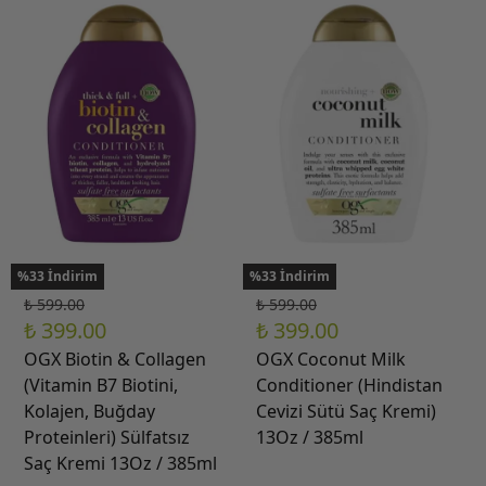
%33 İndirim
%33 İndirim
₺ 599.00
₺ 599.00
₺ 399.00
₺ 399.00
OGX Biotin & Collagen
OGX Coconut Milk
(Vitamin B7 Biotini,
Conditioner (Hindistan
Kolajen, Buğday
Cevizi Sütü Saç Kremi)
Proteinleri) Sülfatsız
13Oz / 385ml
Saç Kremi 13Oz / 385ml