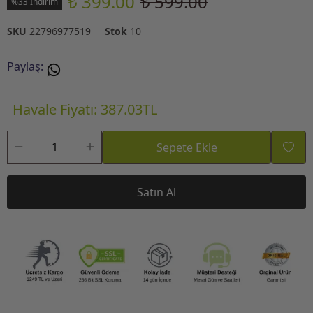
₺ 399.00
₺ 599.00
%33 İndirim
SKU
22796977519
Stok
10
Paylaş
:
Havale Fiyatı: 387.03TL
Sepete Ekle
Satın Al