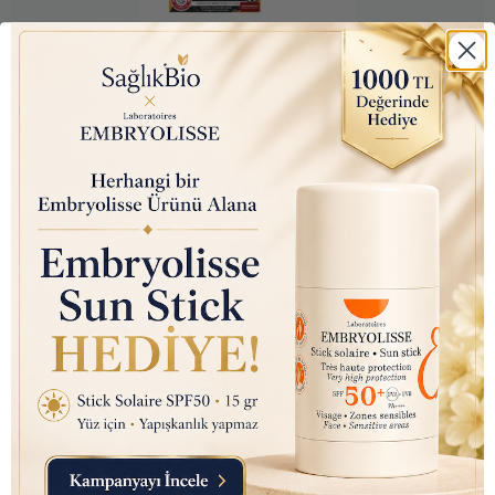
Arm & Hammer Charcoal
White (Kömür Beyazı) Diş
Macunu 75ml
₺ 350.00
₺ 145.00
Nutraxin D3K2 (Kemik ve