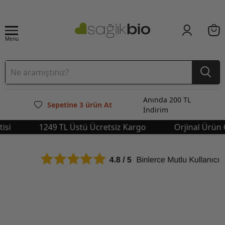
Menu
Anında 200 TL
Sepetine 3 ürün At
İndirim
i
1249 TL Üstü Ücretsiz Kargo
Orjinal Ürün Gar