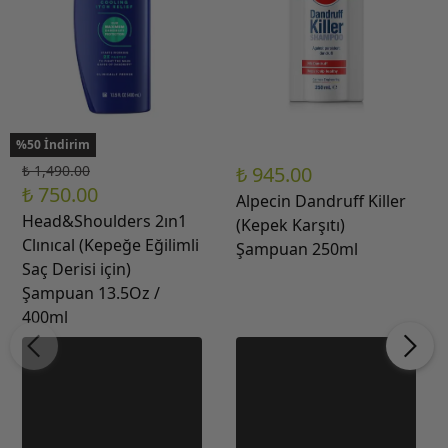
%50 İndirim
₺ 1,490.00
₺ 945.00
₺ 750.00
Alpecin Dandruff Killer
Head&Shoulders 2ın1
(Kepek Karşıtı)
Clınıcal (Kepeğe Eğilimli
Şampuan 250ml
Saç Derisi için)
Şampuan 13.5Oz /
400ml