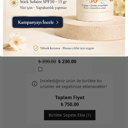
Listerine Naturals Enamel
Koruyucu (Alkolsüz,
Boyasız, Vegan) Ağız
Bakım Suyu 500 ml
₺ 390.00
₺ 230.00
İncelediğiniz ürün ile birlikte bu
ürünler de sepetinize eklenecektir!
Toplam Fiyat
₺ 750.00
Birlikte Sepete Ekle (1)