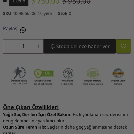
₺ 750.00
₺ 950.00
Tükendi
SKU
4008666206275yeni
Stok
0
Paylaş
:
Stoğa gelince haber ver
Öne Çıkan Özellikleri
Yağlı Saç Derileri İçin Özel Bakım:
Hızlı yağlanan saç derisinin
dengelenmesine yardımcı olur.
Uzun Süre Ferah His:
Saçların daha geç yağlanmasına destek
sağlar.