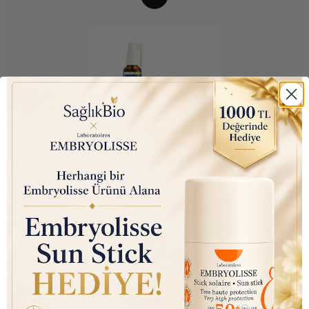
Nutraxin D3K2 (Kemik ve
Bağışıklık Desteği) Gıda
Takviyesi Sprey (207 Puf)
30ml
₺ 450.00
₺ 145.10