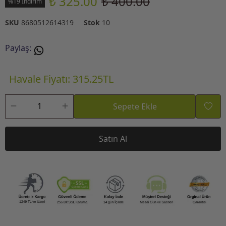
₺ 325.00
₺ 400.00
%19 İndirim
SKU
8680512614319
Stok
10
Paylaş
:
Havale Fiyatı: 315.25TL
Sepete Ekle
Satın Al