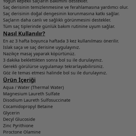
Yoğun kepekli saçların bakımını destekler.
Saç derisinin temizlenmesine ve ferahlamasına yardımcı olur.
Saç derisinin doğal dengesinin korunmasına katkı sağlar.
Saçların daha canlı ve sağlıklı görünmesini destekler.
Tüm saç tiplerinde günlük bakım rutinine uyum sağlar.
Nasıl Kullanılır?
En az 3 hafta boyunca haftada 3 kez kullanılması önerilir.
Islak saça ve saç derisine uygulayınız.
Nazikçe masaj yaparak köpürtünüz.
3 dakika beklettikten sonra bol su ile durulayınız.
Gerekli görülürse uygulamayı tekrarlayabilirsiniz.
Göz ile temas etmesi halinde bol su ile durulayınız.
Ürün İçeriği
Aqua / Water (Thermal Water)
Magnesium Laureth Sulfate
Disodium Laureth Sulfosuccinate
Cocamidopropyl Betaine
Glycerin
Decyl Glucoside
Zinc Pyrithione
Piroctone Olamine