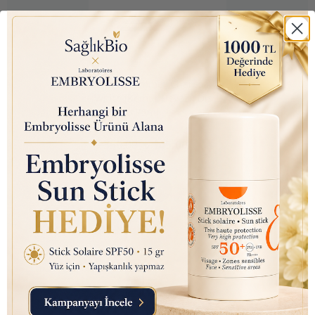
Arm & Hammer Charcoal
White (Kömür Beyazı) Diş
Macunu 75ml
₺ 350.00
₺ 145.00