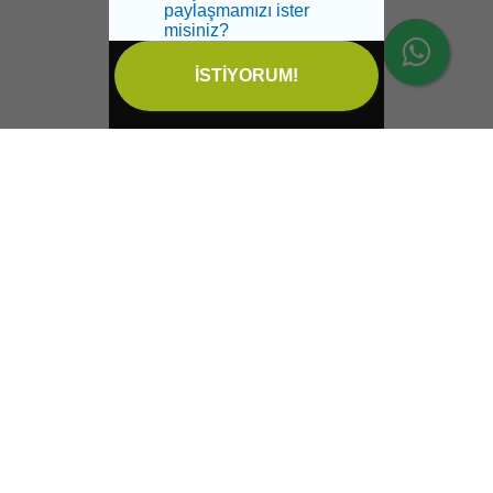
paylaşmamızı ister
misiniz?
İSTİYORUM!
İptal
Sağlikbio Ofis Yol Tarifi
Email:
info@saglikbio.com
Feneryolu mah. Fahir açan sok. No 1 A Kadıköy İstanbul
+90 544 699 47 99