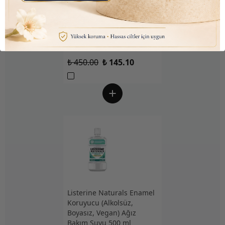
Nutraxin D3K2 (Kemik ve
Bağışıklık Desteği) Gıda
Takviyesi Sprey (207 Puf)
30ml
₺ 450.00
₺ 145.10
Listerine Naturals Enamel
Koruyucu (Alkolsüz,
Boyasız, Vegan) Ağız
Bakım Suyu 500 ml