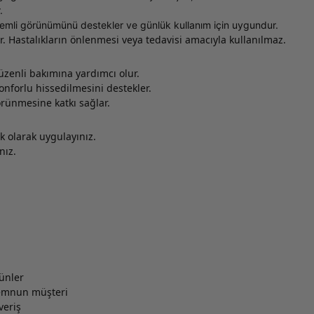
.
nemli görünümünü destekler ve günlük kullanım için uygundur.
 Hastalıkların önlenmesi veya tedavisi amacıyla kullanılmaz.
üzenli bakımına yardımcı olur.
nforlu hissedilmesini destekler.
örünmesine katkı sağlar.
k olarak uygulayınız.
nız.
rünler
memnun müşteri
veriş