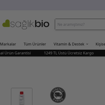
Markalar
Tüm Ürünler
Vitamin & Destek
Kişis
rün Garantisi
1249 TL Üstü Ücretsiz Kargo
Orj