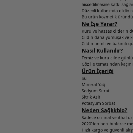
hissedilmesine katkı sağlar
Düzenli kullanımda cildin 
Bu ürün kozmetik üründür.
Ne İşe Yarar?
Kuru ve hassas ciltlerin d
Cildin daha yumuşak ve ko
Cildin nemli ve bakımlı g
Nasıl Kullanılır?
Temiz ve kuru cilde günlü
Göz ile temasından kaçını
Ürün İçeriği
Su
Mineral Yağ
Sodyum Sitrat
Sitrik Asit
Potasyum Sorbat
Neden Sağlıkbio?
Sadece orijinal ve ithal ü
2020’den beri binlerce 
Hızlı kargo ve güvenli alış