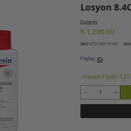
Losyon 8.4O
Eucerin
₺ 1,290.00
SKU
072140110192
Sto
Paylaş
:
Havale Fiyatı: 125