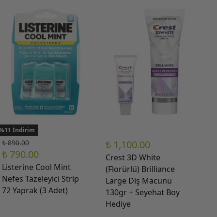
%11 İndirim
₺ 890.00
₺ 1,100.00
₺ 790.00
Crest 3D White
Listerine Cool Mint
(Florürlü) Brilliance
Nefes Tazeleyici Strip
Large Diş Macunu
72 Yaprak (3 Adet)
130gr + Seyehat Boy
Hediye