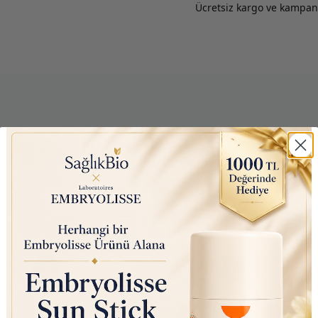
Ücretsiz kargo ve kampany
Nutraxin D3K2 (Kemik ve
Listerine 
oal
Bağışıklık Desteği) Gıda
Koruyucu (
 Diş
Takviyesi Sprey (207 Puf)
Boyasız, V