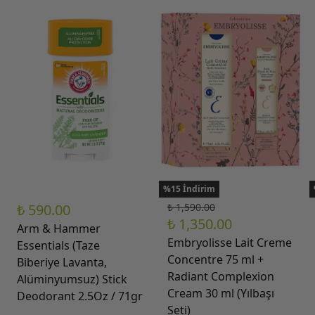
%15 İndirim
₺ 590.00
₺ 1,590.00
₺ 1,350.00
Arm & Hammer
Embryolisse Lait Creme
Essentials (Taze
Concentre 75 ml +
Biberiye Lavanta,
Radiant Complexion
Alüminyumsuz) Stick
Cream 30 ml (Yılbaşı
Deodorant 2.5Oz / 71gr
Seti)