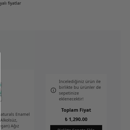
alı fiyatlar
İncelediğiniz ürün ile
birlikte bu ürünler de
sepetinize
eklenecektir!
Toplam Fiyat
Naturals Enamel
₺ 1,290.00
Alkolsüz,
egan) Ağız