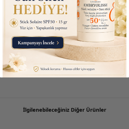
30ml
Bakım Suy
₺ 450.00
₺ 145.10
₺ 390.00
İlgilenebileceğiniz Diğer Ürünler