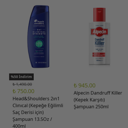
%50 İndirim
₺ 1,490.00
₺ 945.00
₺ 750.00
Alpecin Dandruff Killer
Head&Shoulders 2ın1
(Kepek Karşıtı)
Clınıcal (Kepeğe Eğilimli
Şampuan 250ml
Saç Derisi için)
Şampuan 13.5Oz /
400ml