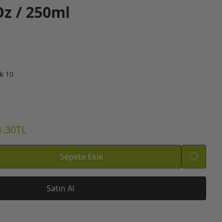
z / 250ml
k
10
1.30TL
Sepete Ekle
Satın Al