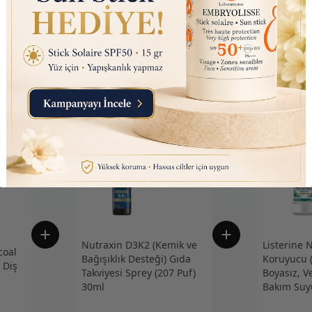
Nutraxin D3K2 (Kemik ve
Listerine 
oal
Bağışıklık Desteği) Gıda
Koruyucu (
 Diş
Takviyesi Sprey (207 Puf)
Boyasız, V
30ml
Bakım Suy