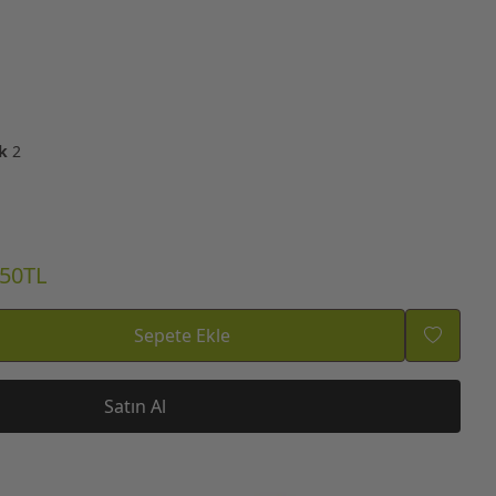
k
2
.50TL
Sepete Ekle
Satın Al