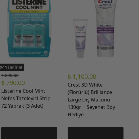
%11 İndirim
₺ 890.00
₺ 1,100.00
₺ 790.00
Crest 3D White
Listerine Cool Mint
(Florürlü) Brilliance
Nefes Tazeleyici Strip
Large Diş Macunu
72 Yaprak (3 Adet)
130gr + Seyehat Boy
Hediye