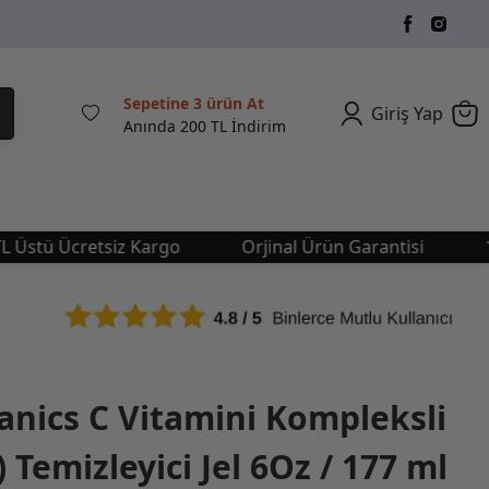
Sepetine 3 ürün At
Giriş Yap
Anında 200 TL İndirim
ü Ücretsiz Kargo
Orjinal Ürün Garantisi
1249 
anics C Vitamini Kompleksli
) Temizleyici Jel 6Oz / 177 ml