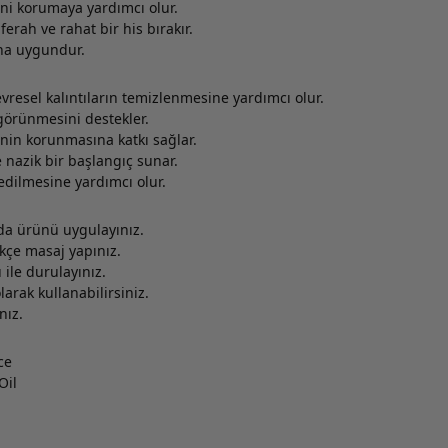
ni korumaya yardımcı olur.
ferah ve rahat bir his bırakır.
ına uygundur.
çevresel kalıntıların temizlenmesine yardımcı olur.
 görünmesini destekler.
nin korunmasına katkı sağlar.
 nazik bir başlangıç sunar.
sedilmesine yardımcı olur.
rda ürünü uygulayınız.
ikçe masaj yapınız.
ile durulayınız.
arak kullanabilirsiniz.
nız.
ce
Oil