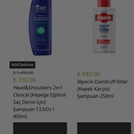
%50 İndirim
₺ 1,490.00
₺ 945.00
₺ 750.00
Alpecin Dandruff Killer
Head&Shoulders 2ın1
(Kepek Karşıtı)
Clınıcal (Kepeğe Eğilimli
Şampuan 250ml
Saç Derisi için)
Şampuan 13.5Oz /
400ml