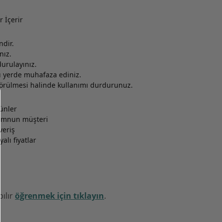
r İçerir
ndir.
nız.
durulayınız.
 yerde muhafaza ediniz.
örülmesi halinde kullanımı durdurunuz.
rünler
memnun müşteri
veriş
alı fiyatlar
pılır
öğrenmek için tıklayın
.