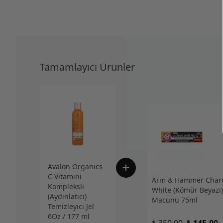
Tamamlayıcı Ürünler
Avalon Organics
C Vitamini
Arm & Hammer Charc
Kompleksli
White (Kömür Beyazı)
(Aydınlatıcı)
Macunu 75ml
Temizleyici Jel
6Oz / 177 ml