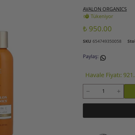
AVALON ORGANICS
Tükeniyor
₺ 950.00
SKU
654749350058
Sto
Paylaş
:
Havale Fiyatı: 921