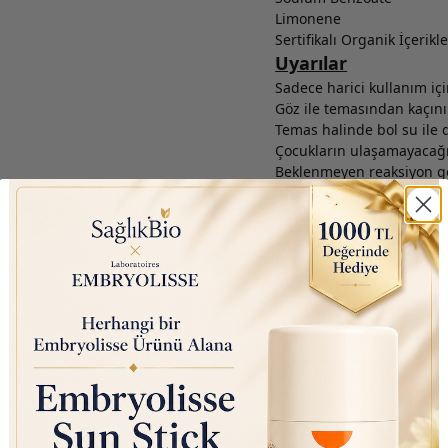
Limonene
Sertifikalı Organik İçerikle
Uyarılar
Sadece harici kullanım içi
Göz ile temasından kaçını
Temas halinde bol su ile 
Çocukların ulaşamayacağı
Beklenmeyen reaksiyon g
Neden Sağlıkbio?
Sadece orijinal ve ithal ü
2020’den beri binlerce 
Hızlı kargo ve güvenli alış
Ücretsiz kargo ve kampany
İade Şartları
İade işlemleri nasıl ya