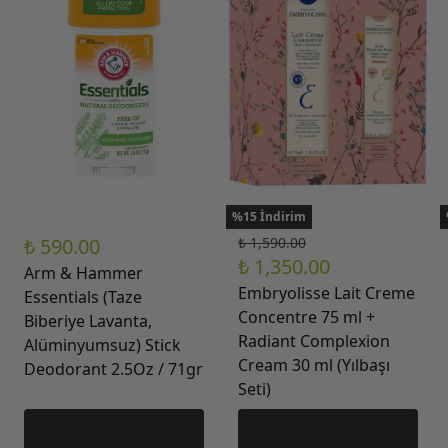
%15 İndirim
₺ 590.00
₺ 1,590.00
₺ 1,350.00
Arm & Hammer
Embryolisse Lait Creme
Essentials (Taze
Concentre 75 ml +
Biberiye Lavanta,
Radiant Complexion
Alüminyumsuz) Stick
Cream 30 ml (Yılbaşı
Deodorant 2.5Oz / 71gr
Seti)