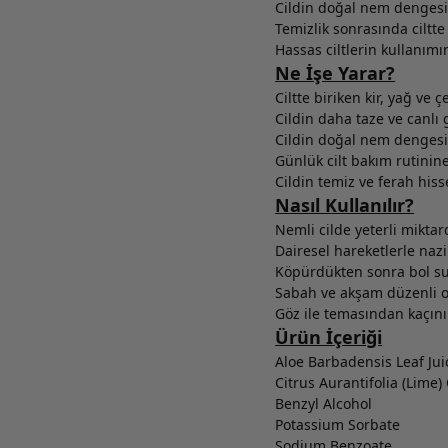
Cildin doğal nem dengesi
Temizlik sonrasında ciltte 
Hassas ciltlerin kullanım
Ne İşe Yarar?
Ciltte biriken kir, yağ ve 
Cildin daha taze ve canlı
Cildin doğal nem dengesi
Günlük cilt bakım rutinine
Cildin temiz ve ferah his
Nasıl Kullanılır?
Nemli cilde yeterli mikta
Dairesel hareketlerle naz
Köpürdükten sonra bol su 
Sabah ve akşam düzenli ol
Göz ile temasından kaçını
Ürün İçeriği
Aloe Barbadensis Leaf Jui
Citrus Aurantifolia (Lime) 
Benzyl Alcohol
Potassium Sorbate
Sodium Benzoate