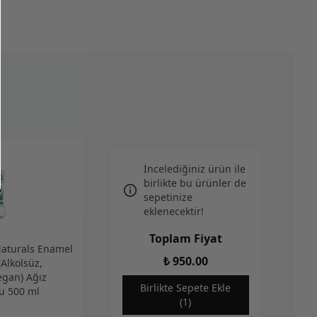
İncelediğiniz ürün ile
birlikte bu ürünler de
sepetinize
eklenecektir!
Toplam Fiyat
Naturals Enamel
₺ 950.00
Alkolsüz,
egan) Ağız
Birlikte Sepete Ekle
u 500 ml
(1)