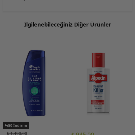
İlgilenebileceğiniz Diğer Ürünler
%50 İndirim
₺ 1,490.00
₺ 945.00