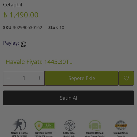
Cetaphil
₺ 1,490.00
SKU
302990530162
Stok
10
Paylaş
:
Havale Fiyatı: 1445.30TL
Sepete Ekle
Satın Al