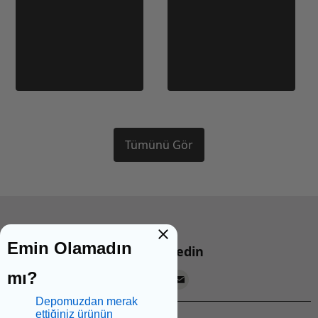
Tümünü Gör
Emin Olamadın
Bizi takip edin
mı?
Depomuzdan merak
ettiğiniz ürünün