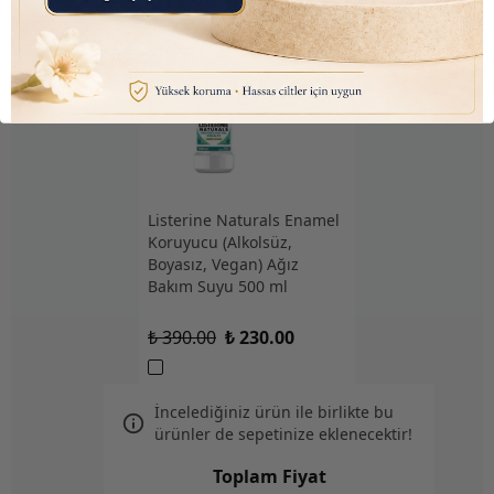
Listerine Naturals Enamel
Koruyucu (Alkolsüz,
Boyasız, Vegan) Ağız
Bakım Suyu 500 ml
₺ 390.00
₺ 230.00
İncelediğiniz ürün ile birlikte bu
ürünler de sepetinize eklenecektir!
Toplam Fiyat