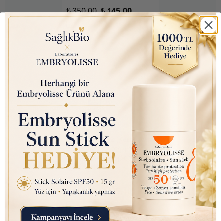
₺ 350.00
₺ 145.00
Nutraxin D3K2 (Kemik ve
Bağışıklık Desteği) Gıda
Takviyesi Sprey (207 Puf)
30ml
₺ 450.00
₺ 145.10