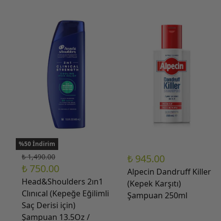
%50 İndirim
₺ 1,490.00
₺ 945.00
₺ 750.00
Alpecin Dandruff Killer
Head&Shoulders 2ın1
(Kepek Karşıtı)
Clınıcal (Kepeğe Eğilimli
Şampuan 250ml
Saç Derisi için)
Şampuan 13.5Oz /