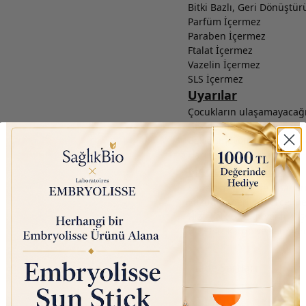
Bitki Bazlı, Geri Dönüşt
Parfüm İçermez
Paraben İçermez
Ftalat İçermez
Vazelin İçermez
SLS İçermez
Uyarılar
Çocukların ulaşamayacağı 
Göz ile doğrudan temasın
Beklenmeyen reaksiyon hal
Haricen kullanım içindir.
Neden Sağlıkbio?
Sadece orijinal ve ithal ü
2020’den beri binlerce 
Hızlı kargo ve güvenli alış
Ücretsiz kargo ve kampany
İade Şartları