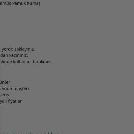
ürülmüş Pamuk Kumaş
yerde saklayınız.
dan kaçınınız.
inde kullanımı bırakınız.
rünler
memnun müşteri
veriş
alı fiyatlar