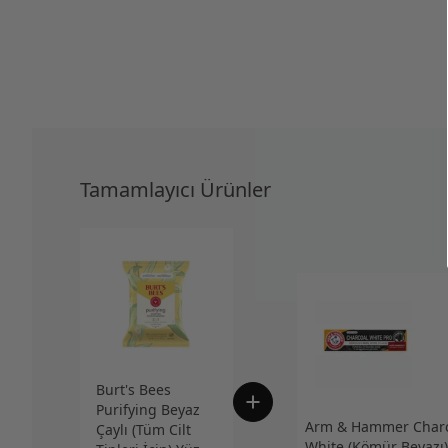
Tamamlayıcı Ürünler
Burt's Bees
Purifying Beyaz
Arm & Hammer Charc
Çaylı (Tüm Cilt
White (Kömür Beyazı)