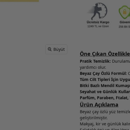
Büyüt
Öne Çıkan Özellikle
Pratik Temizlik:
Durulama 
yardımcı olur.
Beyaz Çay Özlü Formül:
C
Tüm Cilt Tipleri İçin Uyg
Bitki Bazlı Mendil Kumaşı
Seyahat ve Günlük Kulla
Parfüm, Paraben, Ftalat,
Ürün Açıklama
Beyaz çay özlü yüz temizl
geliştirilmiştir.
Makyaj, kir ve günlük kalı
Salatalık özü ve Aloe Vera