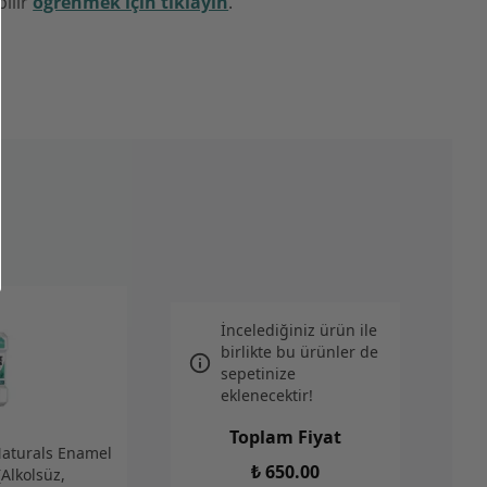
pılır
öğrenmek için tıklayın
.
İncelediğiniz ürün ile
birlikte bu ürünler de
sepetinize
eklenecektir!
Toplam Fiyat
Naturals Enamel
₺ 650.00
Alkolsüz,