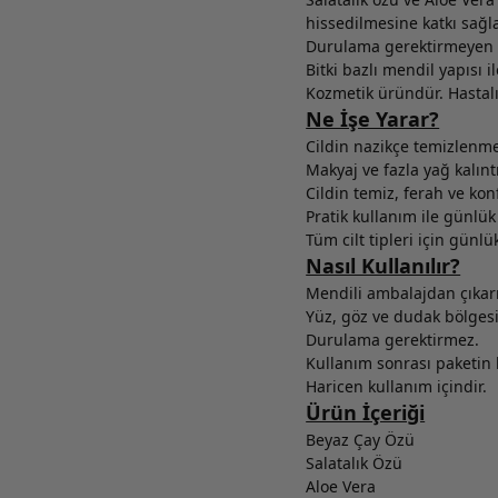
hissedilmesine katkı sağla
Durulama gerektirmeyen f
Bitki bazlı mendil yapısı 
Kozmetik üründür. Hastalı
Ne İşe Yarar?
Cildin nazikçe temizlenme
Makyaj ve fazla yağ kalınt
Cildin temiz, ferah ve kon
Pratik kullanım ile günlük
Tüm cilt tipleri için günl
Nasıl Kullanılır?
Mendili ambalajdan çıkarı
Yüz, göz ve dudak bölgesin
Durulama gerektirmez.
Kullanım sonrası paketin 
Haricen kullanım içindir.
Ürün İçeriği
Beyaz Çay Özü
Salatalık Özü
Aloe Vera