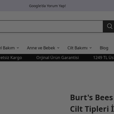
Google'da Yorum Yap!
el Bakım
Anne ve Bebek
Cilt Bakımı
Blog
Kargo
Orjinal Ürün Garantisi
1249 TL Üstü Ücr
Burt's Bees
Cilt Tipleri