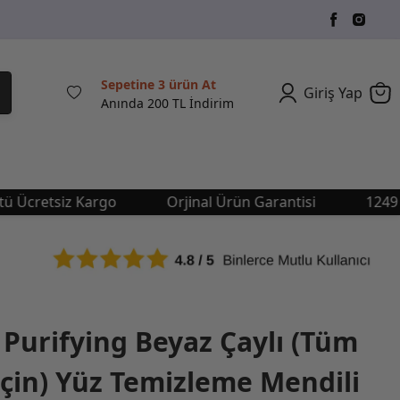
Sepetine 3 ürün At
Giriş Yap
Anında 200 TL İndirim
etsiz Kargo
Orjinal Ürün Garantisi
1249 TL Üs
 Purifying Beyaz Çaylı (Tüm
 İçin) Yüz Temizleme Mendili