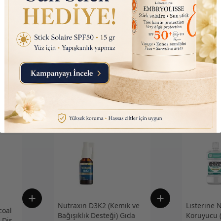
İade işlemleri nasıl ya
Nutraxin D3K2 (Kemik ve
Listerine 
oal
Bağışıklık Desteği) Gıda
Koruyucu (
 Diş