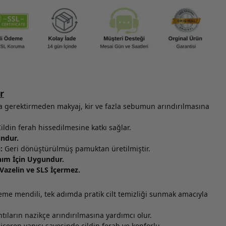
r
gerektirmeden makyaj, kir ve fazla sebumun arındırılmasına
ildin ferah hissedilmesine katkı sağlar.
undur.
:
Geri dönüştürülmüş pamuktan üretilmiştir.
nım İçin Uygundur.
 Vazelin ve SLS İçermez.
eme mendili, tek adımda pratik cilt temizliği sunmak amacıyla
ntıların nazikçe arındırılmasına yardımcı olur.
 içeren yapısı sayesinde cildin ferah ve konforlu