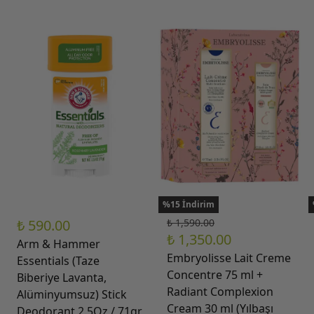
%15 İndirim
₺ 590.00
₺ 1,590.00
₺ 1,350.00
Arm & Hammer
Embryolisse Lait Creme
Essentials (Taze
Concentre 75 ml +
Biberiye Lavanta,
Radiant Complexion
Alüminyumsuz) Stick
Cream 30 ml (Yılbaşı
Deodorant 2.5Oz / 71gr