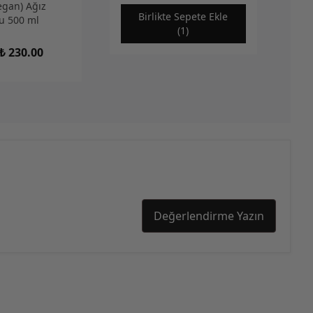
egan) Ağız
Birlikte Sepete Ekle
u 500 ml
(1)
₺ 230.00
Değerlendirme Yazın