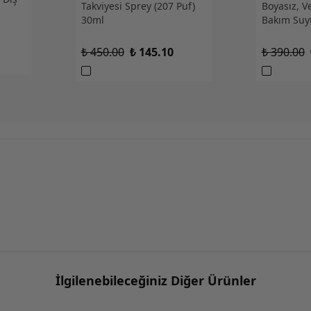
Takviyesi Sprey (207 Puf)
Boyasız, V
30ml
Bakım Suy
₺ 450.00
₺ 145.10
₺ 390.00
İlgilenebileceğiniz Diğer Ürünler