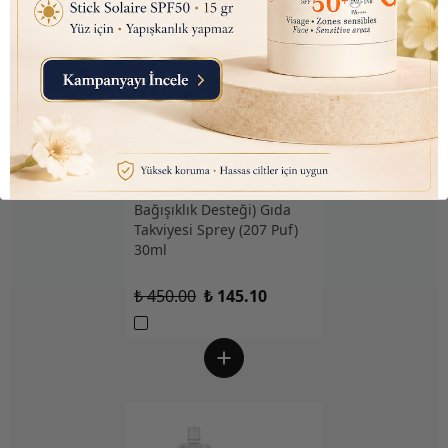
Nutraxin D3K2 (Kemik ve
Bağışıklık Desteği) Gıda
Takviyesi Sprey (207 Puf)
30ml
₺ 450.00
₺ 145.10