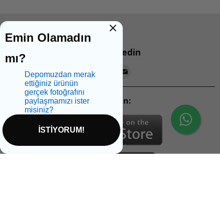
Emin Olamadın
Bizi takip edin
mı?
Depomuzdan merak
ettiğiniz ürünün
gerçek fotoğrafını
Mobil Uygulamalarımızı İndirin:
paylaşmamızı ister
misiniz?
İSTİYORUM!
İptal