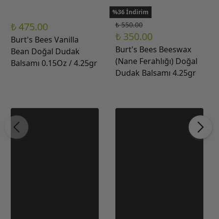
%36 İndirim
₺ 475.00
₺ 550.00
₺ 350.00
Burt's Bees Vanilla
Burt's Bees Beeswax
Bean Doğal Dudak
(Nane Ferahlığı) Doğal
Balsamı 0.15Oz / 4.25gr
Dudak Balsamı 4.25gr