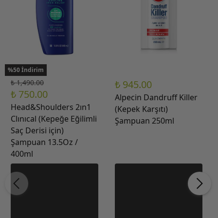
%50 İndirim
₺ 1,490.00
₺ 945.00
₺ 750.00
Alpecin Dandruff Killer
Head&Shoulders 2ın1
(Kepek Karşıtı)
Clınıcal (Kepeğe Eğilimli
Şampuan 250ml
Saç Derisi için)
Şampuan 13.5Oz /
400ml