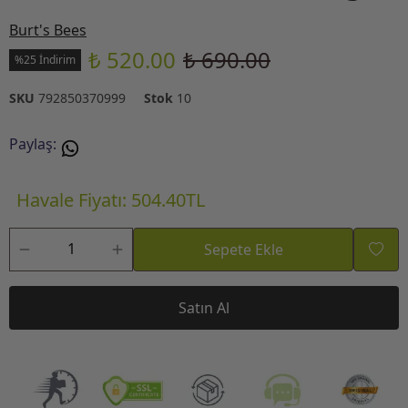
Burt's Bees
₺ 520.00
₺ 690.00
%25 İndirim
SKU
792850370999
Stok
10
Paylaş
:
Havale Fiyatı: 504.40TL
Sepete Ekle
Satın Al