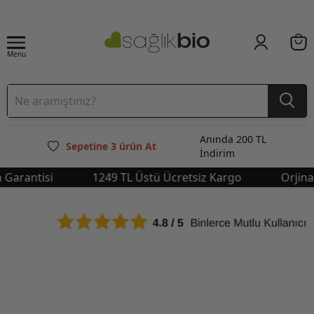
Menu
Anında 200 TL
Sepetine 3 ürün At
İndirim
rantisi
1249 TL Üstü Ücretsiz Kargo
Orjinal Ü