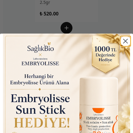
2.5gr
₺ 520.00
Arm & Hammer Charcoal
White (Kömür Beyazı) Diş
Macunu 75ml
₺ 350.00
₺ 145.00