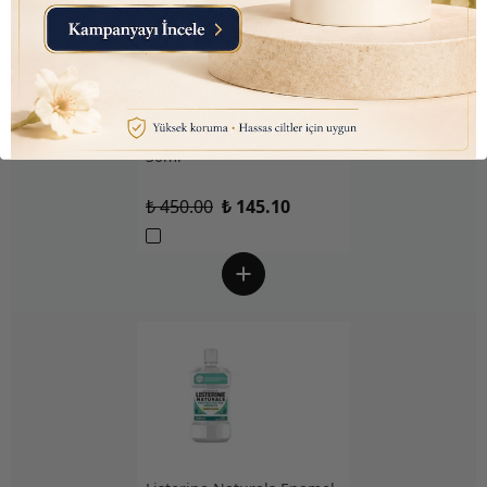
Nutraxin D3K2 (Kemik ve
Bağışıklık Desteği) Gıda
Takviyesi Sprey (207 Puf)
30ml
₺ 450.00
₺ 145.10