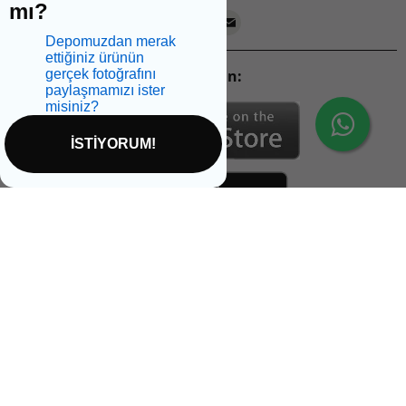
mı?
Depomuzdan merak
ettiğiniz ürünün
gerçek fotoğrafını
Mobil Uygulamalarımızı İndirin:
paylaşmamızı ister
misiniz?
İSTİYORUM!
İptal
Sağlikbio Ofis Yol Tarifi