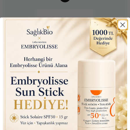
Arm & Hammer Charcoal
White (Kömür Beyazı) Diş
Macunu 75ml
₺ 350.00
₺ 145.00