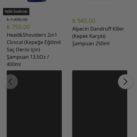
%50 İndirim
₺ 1,490.00
₺ 945.00
₺ 750.00
Alpecin Dandruff Killer
Head&Shoulders 2ın1
(Kepek Karşıtı)
Clınıcal (Kepeğe Eğilimli
Şampuan 250ml
Saç Derisi için)
Şampuan 13.5Oz /
400ml