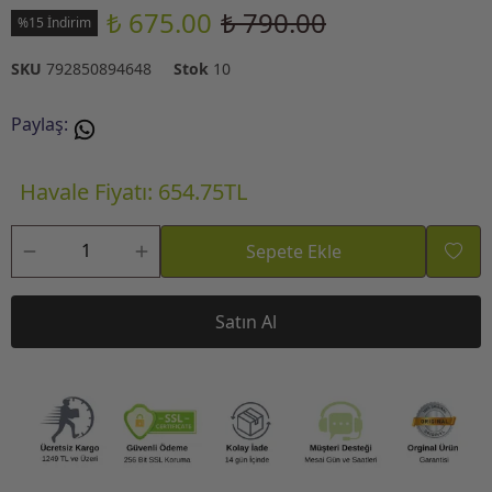
₺ 675.00
₺ 790.00
%15 İndirim
SKU
792850894648
Stok
10
Paylaş
:
Havale Fiyatı: 654.75TL
Sepete Ekle
Satın Al