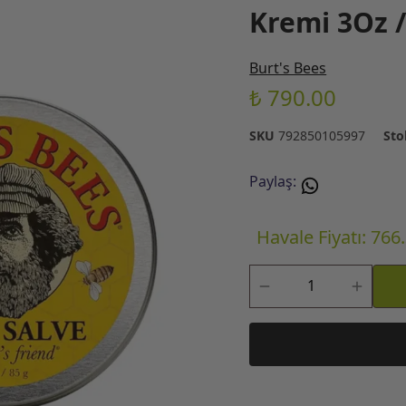
Kremi 3Oz /
Burt's Bees
₺ 790.00
SKU
792850105997
Sto
Paylaş
:
Havale Fiyatı: 766