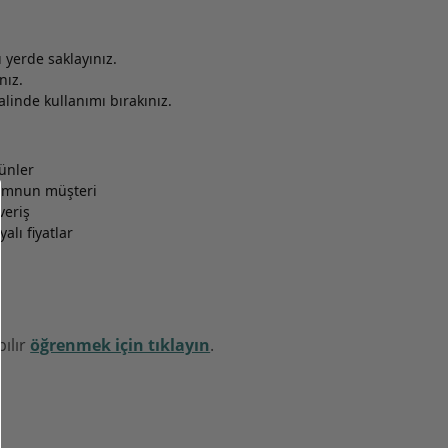
yerde saklayınız.
nız.
inde kullanımı bırakınız.
rünler
memnun müşteri
veriş
alı fiyatlar
pılır
öğrenmek için tıklayın
.