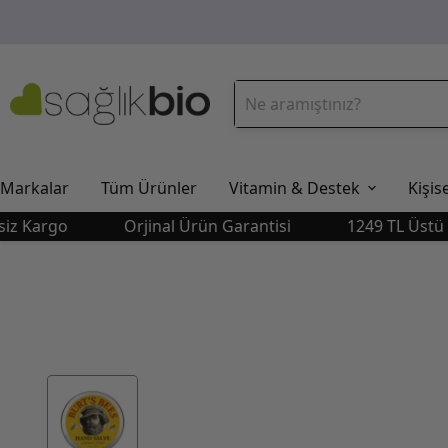
Markalar
Tüm Ürünler
Vitamin & Destek
Kişis
go
Orjinal Ürün Garantisi
1249 TL Üstü Ücrets