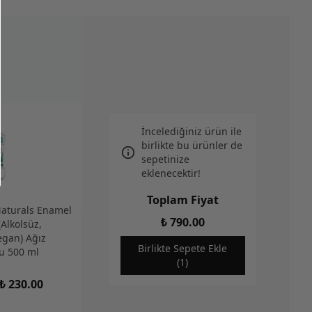
İncelediğiniz ürün ile
birlikte bu ürünler de
sepetinize
eklenecektir!
Toplam Fiyat
Naturals Enamel
₺ 790.00
Alkolsüz,
egan) Ağız
Birlikte Sepete Ekle
u 500 ml
(1)
₺ 230.00