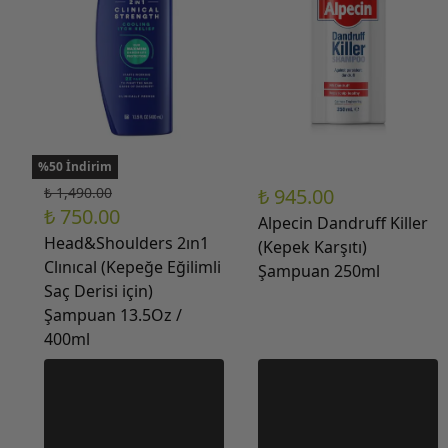
%50 İndirim
₺ 1,490.00
₺ 945.00
₺ 750.00
Alpecin Dandruff Killer
Head&Shoulders 2ın1
(Kepek Karşıtı)
Clınıcal (Kepeğe Eğilimli
Şampuan 250ml
Saç Derisi için)
Şampuan 13.5Oz /
400ml