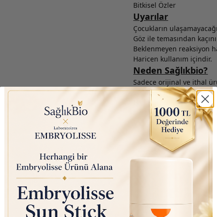
Bitkisel Özler
Uyarılar
Çocukların ulaşamayacağı 
Göz ile temasından kaçını
Beklenmeyen reaksiyon hal
Haricen kullanım içindir.
Neden Sağlıkbio?
Sadece orijinal ve ithal ü
2020’den beri binlerce 
Hızlı kargo ve güvenli alış
Ücretsiz kargo ve kampany
İade Şartları
İade işlemleri nasıl ya