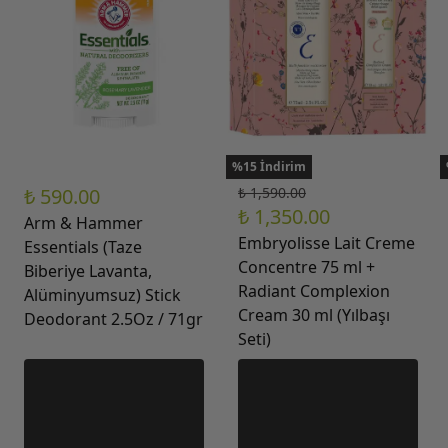
%15 İndirim
₺ 590.00
₺ 1,590.00
₺ 1,350.00
Arm & Hammer
Embryolisse Lait Creme
Essentials (Taze
Concentre 75 ml +
Biberiye Lavanta,
Radiant Complexion
Alüminyumsuz) Stick
Cream 30 ml (Yılbaşı
Deodorant 2.5Oz / 71gr
Seti)