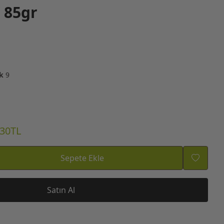
 85gr
k
9
.30TL
Sepete Ekle
Satın Al