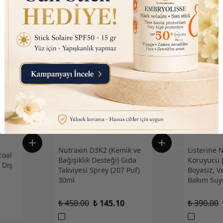
Nutraxin D3K2 (Kemik ve
Listerine 
oal
Bağışıklık Desteği) Gıda
Koruyucu (
 Diş
Takviyesi Sprey (207 Puf)
Boyasız, V
30ml
Bakım Suy
₺ 450.00
₺ 145.10
₺ 390.00