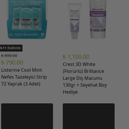
%11 İndirim
₺ 890.00
₺ 1,100.00
₺ 790.00
Crest 3D White
Listerine Cool Mint
(Florürlü) Brilliance
Nefes Tazeleyici Strip
Large Diş Macunu
72 Yaprak (3 Adet)
130gr + Seyehat Boy
Hediye