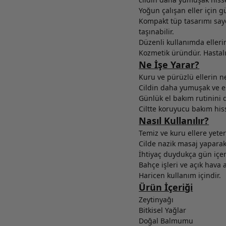
Yoğun çalışan eller için 
Kompakt tüp tasarımı saye
taşınabilir.
Düzenli kullanımda elleri
Kozmetik üründür. Hastalı
Ne İşe Yarar?
Kuru ve pürüzlü ellerin 
Cildin daha yumuşak ve es
Günlük el bakım rutinini d
Ciltte koruyucu bakım his
Nasıl Kullanılır?
Temiz ve kuru ellere yeter
Cilde nazik masaj yaparak
İhtiyaç duydukça gün içeri
Bahçe işleri ve açık hava a
Haricen kullanım içindir.
Ürün İçeriği
Zeytinyağı
Bitkisel Yağlar
Doğal Balmumu