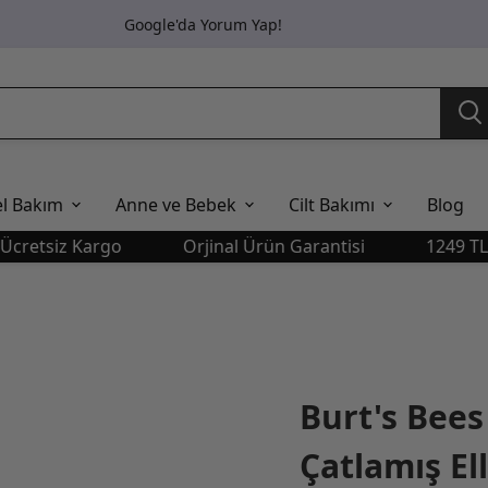
Google'da Yorum Yap!
el Bakım
Anne ve Bebek
Cilt Bakımı
Blog
iz Kargo
Orjinal Ürün Garantisi
1249 TL Üstü Ü
Burt's Bees
Çatlamış Ell