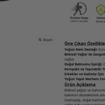
Büyüt
Öne Çıkan Özellikle
Yoğun Nem Desteği:
Kuru
Bitkisel Yağlar ile Zenginl
sağlar.
Doğal Balmumu İçeriği:
C
Kompakt ve Taşınabilir T
Erkekler ve Kadınlar İçi
Yoğun Yapılı Merhem Fo
Ürün Açıklama
Bitkisel yağlar ve balmum
bakımını desteklemek amacı
Zeytinyağı, doğal balmumu
cildin daha yumuşak hiss