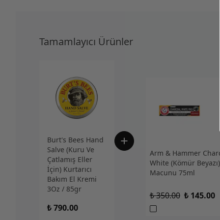
Tamamlayıcı Ürünler
Burt's Bees Hand
Salve (Kuru Ve
Arm & Hammer Charc
Çatlamış Eller
White (Kömür Beyazı)
İçin) Kurtarıcı
Macunu 75ml
Bakım El Kremi
3Oz / 85gr
₺ 350.00
₺ 145.00
₺ 790.00