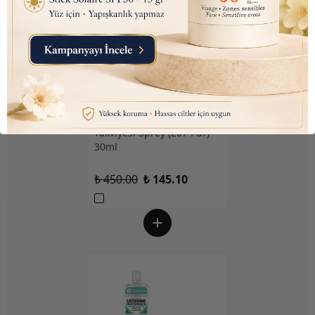
Nutraxin D3K2 (Kemik ve
Bağışıklık Desteği) Gıda
Takviyesi Sprey (207 Puf)
30ml
₺ 450.00
₺ 145.10