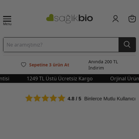
Menu
Anında 200 TL
Sepetine 3 ürün At
İndirim
i
1249 TL Üstü Ücretsiz Kargo
Orjinal Ürün Ga