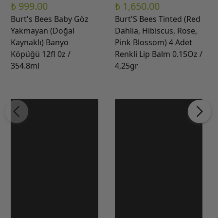
₺ 999.00
₺ 1,650.00
Burt's Bees Baby Göz
Burt'S Bees Tinted (Red
Yakmayan (Doğal
Dahlia, Hibiscus, Rose,
Kaynaklı) Banyo
Pink Blossom) 4 Adet
Köpüğü 12fl 0z /
Renkli Lip Balm 0.15Oz /
354.8ml
4,25gr