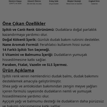
Öne Çıkan Özellikler
Işıltılı ve Canlı Renk Görünümü:
Dudaklara doğal parlaklık
kazandırmaya yardımcı olur.
Doğal Kökenli İçerik:
Günlük dudak bakım rutinini destekler.
Nane Aromalı Formül:
Ferahlatıcı kullanım hissi sunar.
14 Farklı Işıltılı Ton Seçeneği.
E Vitamini ve Balmumu İçeriği:
Dudakların yumuşak
hissedilmesine katkı sağlar.
Paraben, Ftalat, Vazelin ve SLS İçermez.
Ürün Açıklama
Işıltılı renk veren nemlendirici dudak balmı, dudak bakımını
desteklemek amacıyla geliştirilmiştir.
Shea yağı ve antioksidan bakımından zengin meyve yağları
içeren formülü sayesinde dudakların nemli ve yumuşak
hissedilmesine yardımcı olur.
Ayçiçek yağı ve balmumu desteği ile dudakların daha pürüzsüz
ve bakımlı görünmesine katkı sağlar.