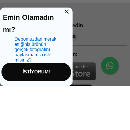
Emin Olamadın
Bizi takip edin
mı?
Depomuzdan merak
ettiğiniz ürünün
gerçek fotoğrafını
Mobil Uygulamalarımızı İndirin:
paylaşmamızı ister
misiniz?
İSTİYORUM!
İptal