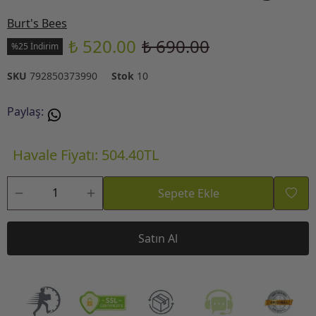
Burt's Bees
₺ 520.00
₺ 690.00
%25 İndirim
SKU
792850373990
Stok
10
Paylaş
:
Havale Fiyatı: 504.40TL
Sepete Ekle
Satın Al