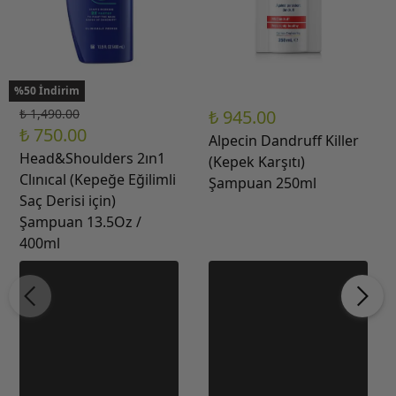
%50 İndirim
₺ 1,490.00
₺ 945.00
₺ 750.00
Alpecin Dandruff Killer
Head&Shoulders 2ın1
(Kepek Karşıtı)
Clınıcal (Kepeğe Eğilimli
Şampuan 250ml
Saç Derisi için)
Şampuan 13.5Oz /
400ml