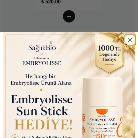
₺ 520.00
Arm & Hammer Charcoal
White (Kömür Beyazı) Diş
Macunu 75ml
₺ 350.00
₺ 145.00