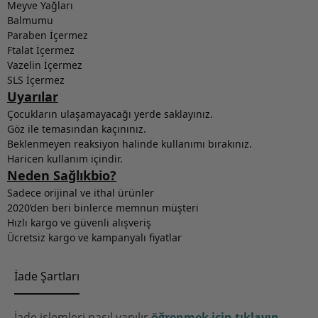
Meyve Yağları
Balmumu
Paraben İçermez
Ftalat İçermez
Vazelin İçermez
SLS İçermez
Uyarılar
Çocukların ulaşamayacağı yerde saklayınız.
Göz ile temasından kaçınınız.
Beklenmeyen reaksiyon halinde kullanımı bırakınız.
Haricen kullanım içindir.
Neden Sağlıkbio?
Sadece orijinal ve ithal ürünler
2020’den beri binlerce memnun müşteri
Hızlı kargo ve güvenli alışveriş
Ücretsiz kargo ve kampanyalı fiyatlar
İade Şartları
İade işlemleri nasıl yapılır
öğrenmek için tıklayın
.