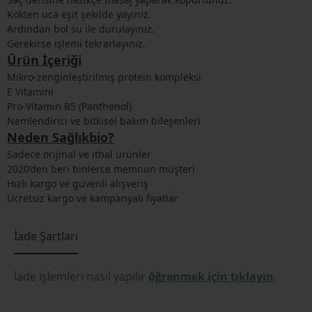
Kökten uca eşit şekilde yayınız.
Ardından bol su ile durulayınız.
Gerekirse işlemi tekrarlayınız.
Ürün İçeriği
Mikro-zenginleştirilmiş protein kompleksi
E Vitamini
Pro-Vitamin B5 (Panthenol)
Nemlendirici ve bitkisel bakım bileşenleri
Neden Sağlıkbio?
Sadece orijinal ve ithal ürünler
2020’den beri binlerce memnun müşteri
Hızlı kargo ve güvenli alışveriş
Ücretsiz kargo ve kampanyalı fiyatlar
İade Şartları
İade işlemleri nasıl yapılır
öğrenmek için tıklayın
.