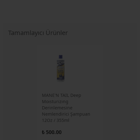
Tamamlayıcı Ürünler
MANE'N TAIL Deep
Moısturızıng
Derinlemesine
Nemlendirici Şampuan
12Oz / 355ml
₺ 500.00