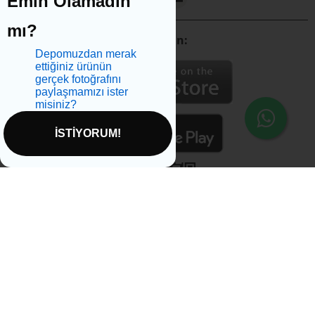
Emin Olamadın
mı?
Mobil Uygulamalarımızı İndirin:
Depomuzdan merak
ettiğiniz ürünün
gerçek fotoğrafını
paylaşmamızı ister
misiniz?
İSTİYORUM!
İptal
Sağlikbio Ofis Yol Tarifi
Email:
info@saglikbio.com