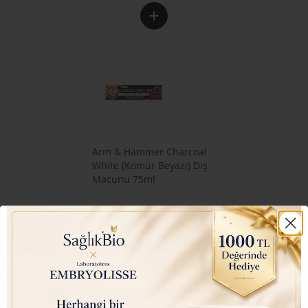
Arm & Hammer Charcoal
White (Kömür Beyazı) Diş
Macunu 75ml
₺ 350.00
₺ 145.00
İlk siparişinizde 50 TL