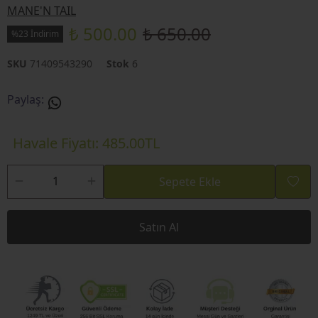
MANE'N TAIL
₺ 500.00
₺ 650.00
%23 İndirim
SKU
71409543290
Stok
6
Paylaş
:
Havale Fiyatı: 485.00TL
Sepete Ekle
Satın Al