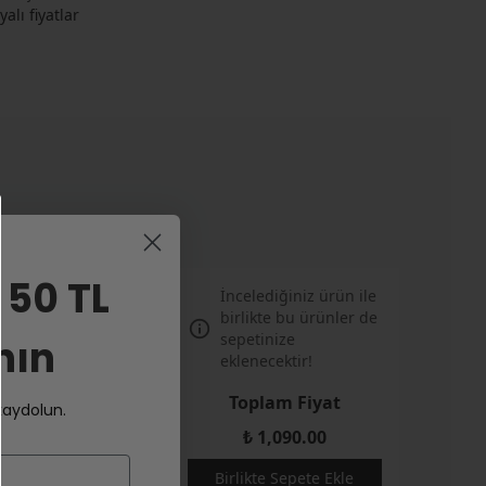
alı fiyatlar
 50 TL
İncelediğiniz ürün ile
birlikte bu ürünler de
sepetinize
nın
eklenecektir!
Toplam Fiyat
 kaydolun.
Naturals Enamel
₺ 1,090.00
Alkolsüz,
egan) Ağız
Birlikte Sepete Ekle
u 500 ml