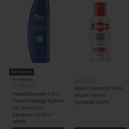
%50 İndirim
₺ 1,490.00
₺ 945.00
₺ 750.00
Alpecin Dandruff Killer
Head&Shoulders 2ın1
(Kepek Karşıtı)
Clınıcal (Kepeğe Eğilimli
Şampuan 250ml
Saç Derisi için)
Şampuan 13.5Oz /
400ml