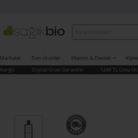
Markalar
Tüm Ürünler
Vitamin & Destek
Kişis
o
Orjinal Ürün Garantisi
1249 TL Üstü Ücretsi