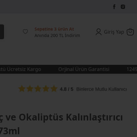
Sepetine 3 ürün At
Giriş Yap
Anında 200 TL İndirim
retsiz Kargo
Orjinal Ürün Garantisi
1249 TL Ü
 ve Okaliptüs Kalınlaştırıcı
73ml