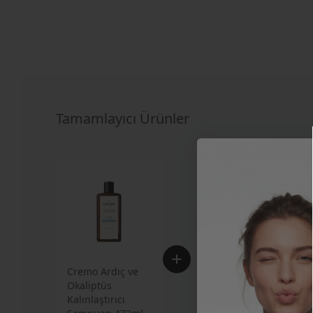
Tamamlayıcı Ürünler
Cremo Ardıç ve
Arm & Hammer Charc
Okaliptüs
White (Kömür Beyazı)
Kalınlaştırıcı
Macunu 75ml