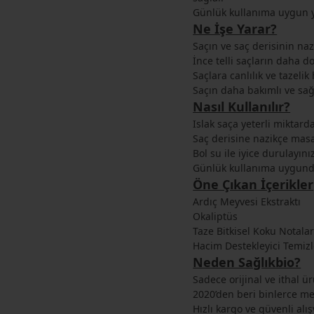
Günlük kullanıma uygun ya
Ne İşe Yarar?
Saçın ve saç derisinin na
İnce telli saçların daha 
Saçlara canlılık ve tazelik 
Saçın daha bakımlı ve sağ
Nasıl Kullanılır?
Islak saça yeterli miktard
Saç derisine nazikçe mas
Bol su ile iyice durulayını
Günlük kullanıma uygund
Öne Çıkan İçerikler
Ardıç Meyvesi Ekstraktı
Okaliptüs
Taze Bitkisel Koku Notalar
Hacim Destekleyici Temizl
Neden Sağlıkbio?
Sadece orijinal ve ithal ü
2020’den beri binlerce 
Hızlı kargo ve güvenli alış