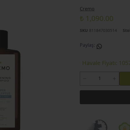
Cremo
₺ 1,090.00
SKU
811847030514
Sto
Paylaş
:
Havale Fiyatı: 105