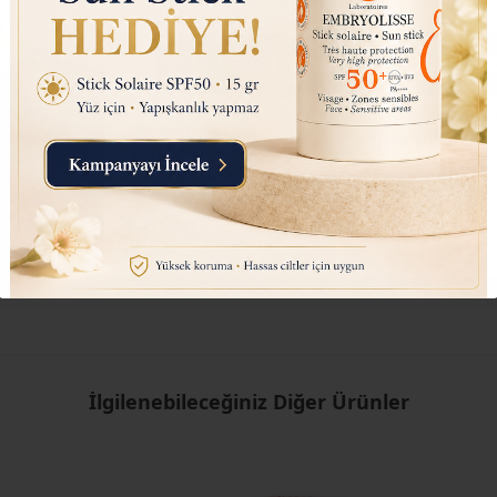
₺ 450.00
₺ 145.10
₺ 390.00
Evet, İndirim kodunu G
Kaydolmakla, e-posta pazarlama mesaj
kabul ediyorsunuz.
Hayır, teşekkürler
İlgilenebileceğiniz Diğer Ürünler