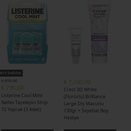
%11 İndirim
₺ 890.00
₺ 1,100.00
₺ 790.00
Crest 3D White
Listerine Cool Mint
(Florürlü) Brilliance
Nefes Tazeleyici Strip
Large Diş Macunu
72 Yaprak (3 Adet)
130gr + Seyehat Boy
Hediye