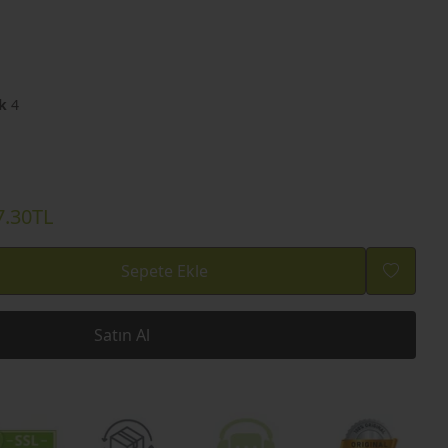
k
4
7.30TL
Sepete Ekle
Satın Al