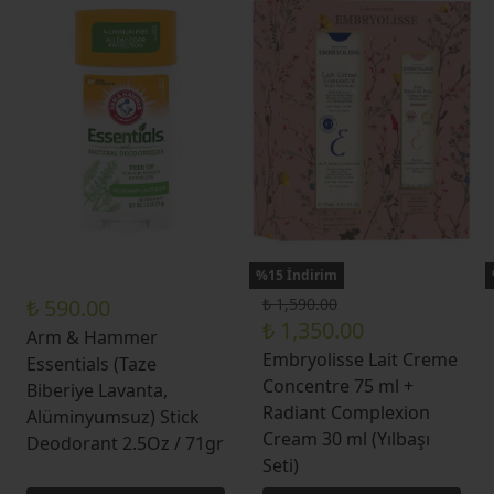
%15 İndirim
₺ 590.00
₺ 1,590.00
₺ 1,350.00
Arm & Hammer
Embryolisse Lait Creme
Essentials (Taze
Concentre 75 ml +
Biberiye Lavanta,
Radiant Complexion
Alüminyumsuz) Stick
Cream 30 ml (Yılbaşı
Deodorant 2.5Oz / 71gr
Seti)