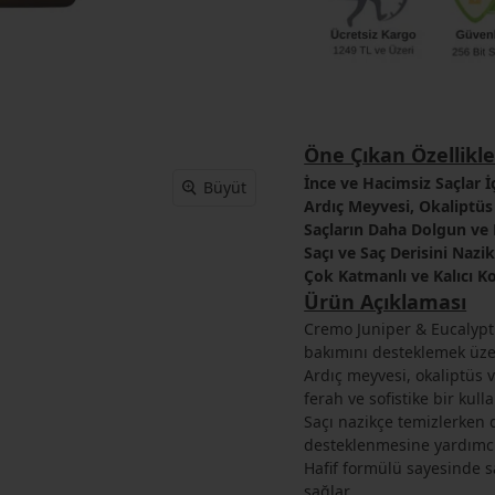
Öne Çıkan Özellikle
İnce ve Hacimsiz Saçlar İ
Büyüt
Ardıç Meyvesi, Okaliptüs
Saçların Daha Dolgun ve
Saçı ve Saç Derisini Nazi
Çok Katmanlı ve Kalıcı K
Ürün Açıklaması
Cremo Juniper & Eucalypt
bakımını desteklemek üzere
Ardıç meyvesi, okaliptüs v
ferah ve sofistike bir kul
Saçı nazikçe temizlerken
desteklenmesine yardımcı
Hafif formülü sayesinde s
sağlar.