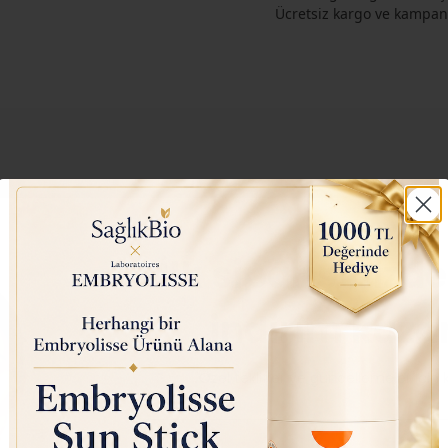
Ücretsiz kargo ve kampany
İlk siparişinizde
indirim kaza
Özel teklifler ve güncellemeler için
Nutraxin D3K2 (Kemik ve
Listerine 
oal
Bağışıklık Desteği) Gıda
Koruyucu (
 Diş
Takviyesi Sprey (207 Puf)
Boyasız, V
Email
30ml
Bakım Suy