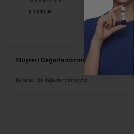
Şampuan 473ml
₺ 350.00
₺ 145.00
₺ 1,090.00
Müşteri Değerlendirmeleri
Bu ürün için değerlendirme yok