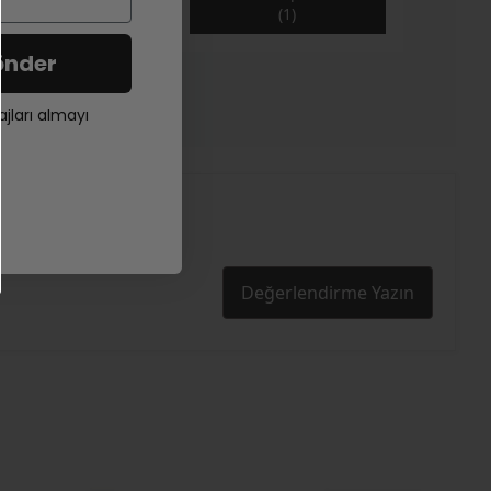
(1)
₺ 230.00
önder
ları almayı
Değerlendirme Yazın