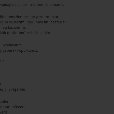
pısıyla saç bakım rutininizi tamamlar.
zikçe temizlenmesine yardımcı olur.
dolgun ve hacimli görünmesini destekler.
hissi kazandırır.
lıklı görünümüne katkı sağlar.
a uygulayınız.
aj yaparak köpürtünüz.
z.
ur.
ı
eyici Bileşenler
rünler
memnun müşteri
veriş