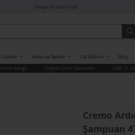
Google'da Yorum Yap!
el Bakım
Anne ve Bebek
Cilt Bakımı
Blog
z Kargo
Orjinal Ürün Garantisi
1249 TL Üstü Üc
Cremo Ardıç
Şampuan 4