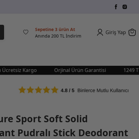
Sepetine 3 ürün At
Giriş Yap
Anında 200 TL İndirim
tsiz Kargo
Orjinal Ürün Garantisi
1249 TL Üstü
ure Sport Soft Solid
ant Pudralı Stick Deodorant