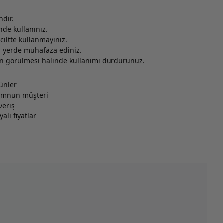
ndir.
nde kullanınız.
ciltte kullanmayınız.
 yerde muhafaza ediniz.
n görülmesi halinde kullanımı durdurunuz.
rünler
memnun müşteri
veriş
alı fiyatlar