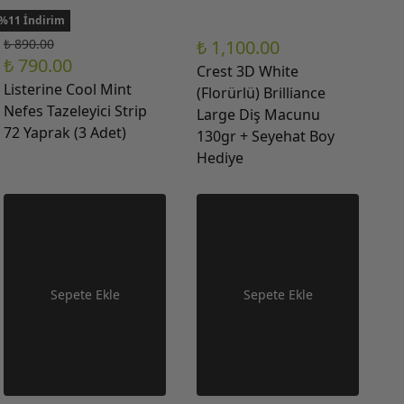
%11 İndirim
₺ 890.00
₺ 1,100.00
₺ 790.00
Crest 3D White
Listerine Cool Mint
(Florürlü) Brilliance
Nefes Tazeleyici Strip
Large Diş Macunu
72 Yaprak (3 Adet)
130gr + Seyehat Boy
Hediye
Sepete Ekle
Sepete Ekle