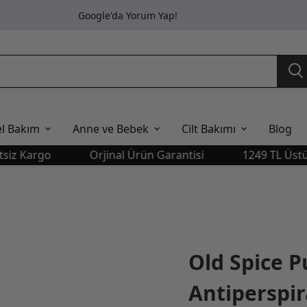
Google'da Yorum Yap!
el Bakım
Anne ve Bebek
Cilt Bakımı
Blog
argo
Orjinal Ürün Garantisi
1249 TL Üstü Ücre
Old Spice P
Antiperspir