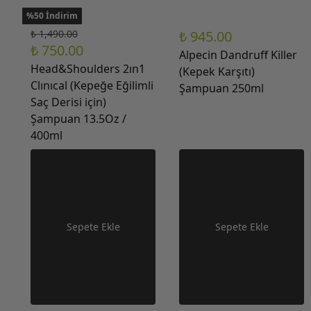
%50 İndirim
₺ 1,490.00
₺ 945.00
₺ 750.00
Alpecin Dandruff Killer
Head&Shoulders 2ın1
(Kepek Karşıtı)
Clınıcal (Kepeğe Eğilimli
Şampuan 250ml
Saç Derisi için)
Şampuan 13.5Oz /
400ml
Sepete Ekle
Sepete Ekle