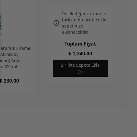
İncelediğiniz ürün ile
birlikte bu ürünler de
sepetinize
eklenecektir!
Toplam Fiyat
Naturals Enamel
₺ 1,240.00
Alkolsüz,
egan) Ağız
Birlikte Sepete Ekle
u 500 ml
(1)
₺ 230.00