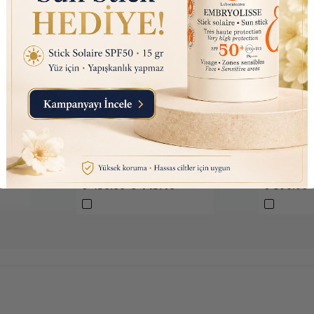
Nutraxin D3K2 (Kemik ve
Listerine 
oal
Bağışıklık Desteği) Gıda
Koruyucu (
 Diş
Takviyesi Sprey (207 Puf)
Boyasız, V
30ml
Bakım Suy
₺ 450.00
₺ 145.10
₺ 390.00