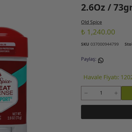
2.6Oz / 73g
Old Spice
₺ 1,240.00
SKU
037000944799
Sto
Paylaş
:
Havale Fiyatı: 120