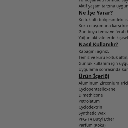
Aktif yaşam tarzına uygu
Ne İşe Yarar?
Koltuk altı bölgesindeki ıs
Koku oluşumuna karşı kor
Gün boyu temiz ve ferah 
Yoğun aktivitelerde kişis
Nasıl Kullanılır?
Kapağını açınız.
Temiz ve kuru koltuk altı
Günlük kullanım için uyg
Uygulama sonrasında kuru
Ürün İçeriği
Aluminum Zirconium Trich
Cyclopentasiloxane
Dimethicone
Petrolatum
Cyclodextrin
Synthetic Wax
PPG-14 Butyl Ether
Parfum (Koku)