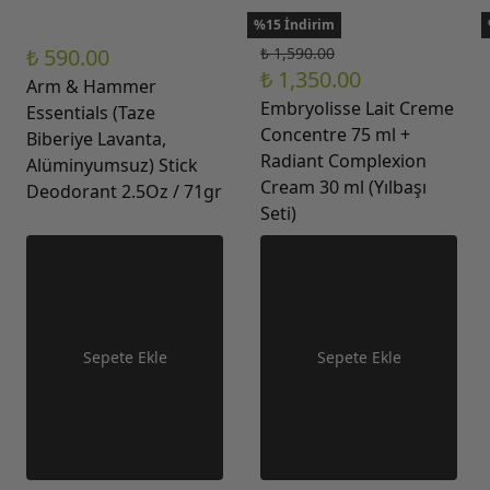
%15 İndirim
₺ 590.00
₺ 1,590.00
₺ 1,350.00
Arm & Hammer
Embryolisse Lait Creme
Essentials (Taze
Concentre 75 ml +
Biberiye Lavanta,
Radiant Complexion
Alüminyumsuz) Stick
Cream 30 ml (Yılbaşı
Deodorant 2.5Oz / 71gr
Seti)
Sepete Ekle
Sepete Ekle