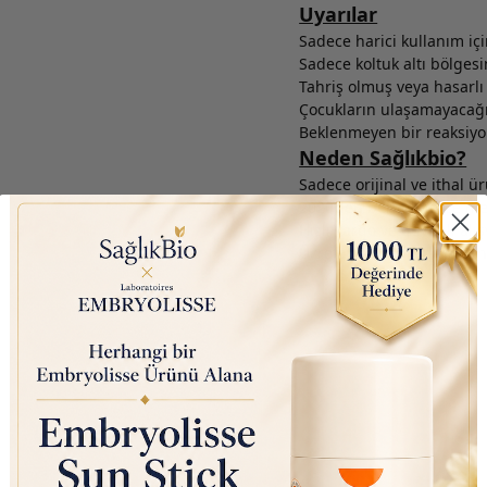
Uyarılar
Sadece harici kullanım içi
Sadece koltuk altı bölgesi
Tahriş olmuş veya hasarlı 
Çocukların ulaşamayacağı
Beklenmeyen bir reaksiyo
Neden Sağlıkbio?
Sadece orijinal ve ithal ü
2020’den beri binlerce 
Hızlı kargo ve güvenli alış
Ücretsiz kargo ve kampany