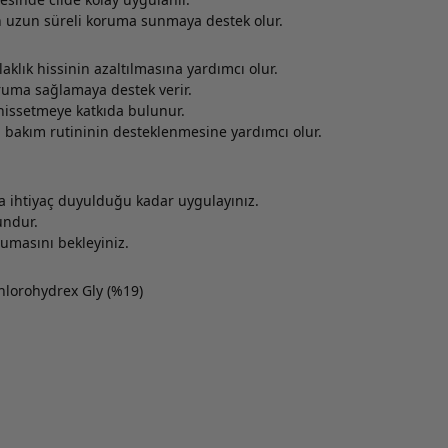
n uzun süreli koruma sunmaya destek olur.
laklık hissinin azaltılmasına yardımcı olur.
uma sağlamaya destek verir.
hissetmeye katkıda bulunur.
el bakım rutininin desteklenmesine yardımcı olur.
na ihtiyaç duyulduğu kadar uygulayınız.
undur.
masını bekleyiniz.
lorohydrex Gly (%19)