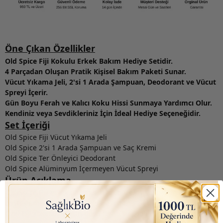
Öne Çıkan Özellikler
Old Spice Fiji Kokulu Erkek Bakım Hediye Setidir.
4 Parçadan Oluşan Pratik Kişisel Bakım Paketi Sunar.
Vücut Yıkama Jeli, 2'si 1 Arada Şampuan, Deodorant ve Vücut
Spreyi İçerir.
Gün Boyu Ferah ve Kalıcı Koku Hissi Sunmaya Yardımcı Olur.
Kendiniz veya Sevdikleriniz İçin İdeal Hediye Seçeneğidir.
Set İçeriği
Old Spice Fiji Vücut Yıkama Jeli
Old Spice 2'si 1 Arada Şampuan ve Saç Kremi
Old Spice Ter Önleyici Deodorant
Old Spice Alüminyum İçermeyen Vücut Spreyi
Ürün Açıklama
Old Spice Fiji erkek bakım seti, günlük kişisel bakım rutinini
desteklemek amacıyla hazırlanmıştır.
Özel Fiji kokusu ile gün boyu ferah ve canlı his oluşmasına