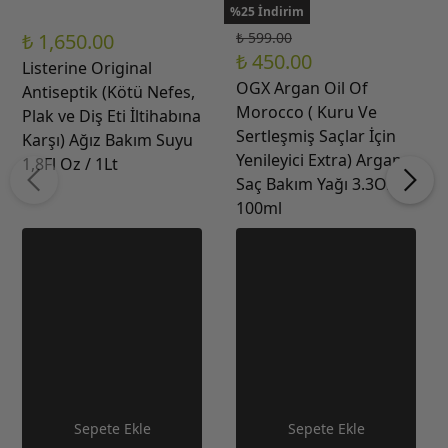
%25 İndirim
₺ 1,650.00
₺ 599.00
₺ 450.00
Listerine Original
OGX Argan Oil Of
Antiseptik (Kötü Nefes,
Morocco ( Kuru Ve
Plak ve Diş Eti İltihabına
Sertleşmiş Saçlar İçin
Karşı) Ağız Bakım Suyu
Yenileyici Extra) Argan
1,8Fl Oz / 1Lt
Saç Bakım Yağı 3.3Oz /
100ml
Sepete Ekle
Sepete Ekle