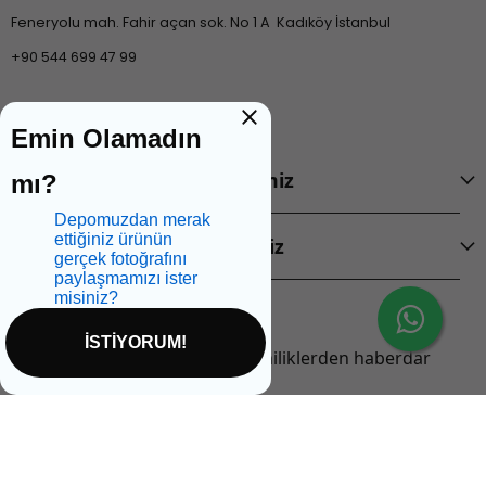
Feneryolu mah. Fahir açan sok. No 1 A Kadıköy İstanbul
+90 544 699 47 99
Emin Olamadın
Ürünlerimiz
mı?
Depomuzdan merak
ettiğiniz ürünün
Şirketimiz
gerçek fotoğrafını
paylaşmamızı ister
misiniz?
Abone Olun!
İSTİYORUM!
E-posta adresinizi bırakarak yeniliklerden haberdar
olabilirsiniz!
İptal
E-Posta Adresi
Kayıt Ol