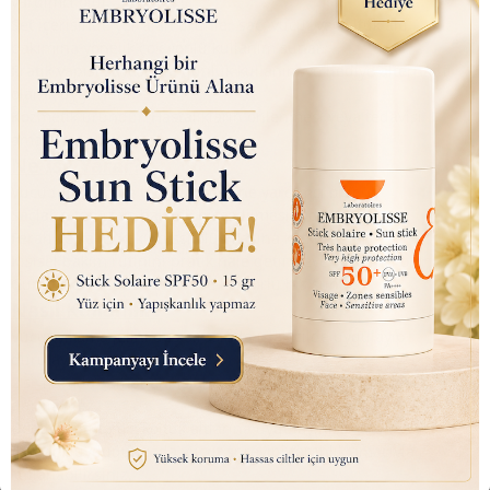
yardımcı olur.
Set içerisinde yer alan ürünler saç, vücut ve koltuk altı
bakımına yönelik çok yönlü kullanım sunar.
Pratik yapısı sayesinde günlük kullanım ve hediye alternatifi
olarak uygundur.
Kozmetik üründür. Hastalıkların önlenmesi veya tedavisi
amacıyla kullanılmaz.
Ne İşe Yarar?
Vücudun nazikçe temizlenmesine yardımcı olur.
Saçların temiz ve bakımlı hissedilmesini destekler.
Ferah ve kalıcı koku hissi oluşmasına katkı sağlar.
Kişisel bakım rutinini pratik hale getirmeye yardımcı olur.
Günlük kullanımda temiz ve konforlu his sunar.
Nasıl Kullanılır?
Vücut yıkama jelini duş sırasında ıslak cilde uygulayıp
durulayınız.
2'si 1 arada şampuanı ıslak saçlara uygulayıp köpürterek
durulayınız.
Deodorantı temiz koltuk altlarına uygulayınız.
İhtiyaç duyduğunuzda vücut spreyini ferahlık amacıyla
kullanabilirsiniz.