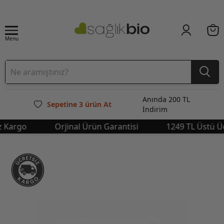
Menu
Anında 200 TL
Sepetine 3 ürün At
İndirim
rgo
Orjinal Ürün Garantisi
1249 TL Üstü Ücret