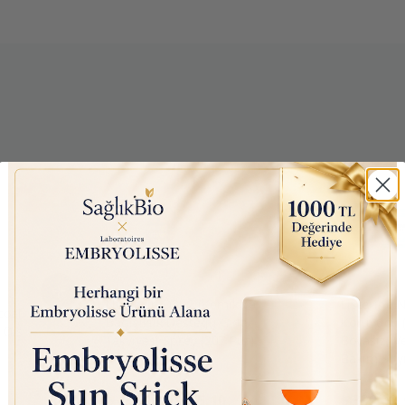
Nutraxin D3K2 (Kemik ve
Listerine 
oal
Bağışıklık Desteği) Gıda
Koruyucu (
 Diş
Takviyesi Sprey (207 Puf)
Boyasız, V
30ml
Bakım Suy
₺ 450.00
₺ 145.10
₺ 390.00