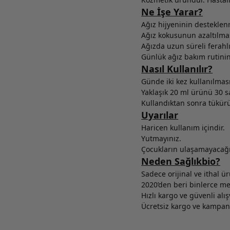
Ne İşe Yarar?
Ağız hijyeninin desteklen
Ağız kokusunun azaltılmas
Ağızda uzun süreli ferahlık
Günlük ağız bakım rutinin
Nasıl Kullanılır?
Günde iki kez kullanılması 
Yaklaşık 20 ml ürünü 30 s
Kullandıktan sonra tükür
Uyarılar
Haricen kullanım içindir.
Yutmayınız.
Çocukların ulaşamayacağı 
Neden Sağlıkbio?
Sadece orijinal ve ithal ü
2020’den beri binlerce 
Hızlı kargo ve güvenli alış
Ücretsiz kargo ve kampany