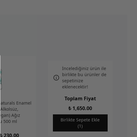
İncelediğiniz ürün ile
birlikte bu ürünler de
sepetinize
eklenecektir!
Toplam Fiyat
Naturals Enamel
₺ 1,650.00
Alkolsüz,
egan) Ağız
Birlikte Sepete Ekle
u 500 ml
(1)
₺ 230.00