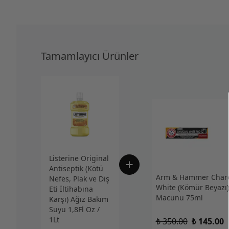
Tamamlayıcı Ürünler
Listerine Original
Antiseptik (Kötü
Arm & Hammer Charc
Nefes, Plak ve Diş
White (Kömür Beyazı)
Eti İltihabına
Macunu 75ml
Karşı) Ağız Bakım
Suyu 1,8Fl Oz /
1Lt
₺ 350.00
₺ 145.00