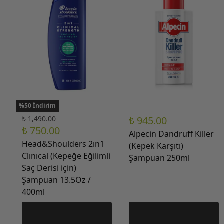
%50 İndirim
₺ 1,490.00
₺ 945.00
₺ 750.00
Alpecin Dandruff Killer
Head&Shoulders 2ın1
(Kepek Karşıtı)
Clınıcal (Kepeğe Eğilimli
Şampuan 250ml
Saç Derisi için)
Şampuan 13.5Oz /
400ml