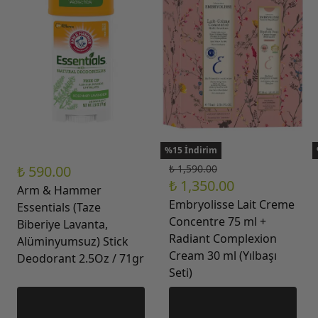
%15 İndirim
₺ 590.00
₺ 1,590.00
₺ 1,350.00
Arm & Hammer
Embryolisse Lait Creme
Essentials (Taze
Concentre 75 ml +
Biberiye Lavanta,
Radiant Complexion
Alüminyumsuz) Stick
Cream 30 ml (Yılbaşı
Deodorant 2.5Oz / 71gr
Seti)