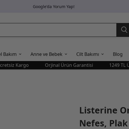
Google'da Yorum Yap!
el Bakım
Anne ve Bebek
Cilt Bakımı
Blog
iz Kargo
Orjinal Ürün Garantisi
1249 TL Üstü Ü
Listerine O
Nefes, Plak 