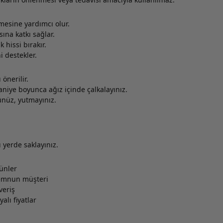
mesine yardımcı olur.
ına katkı sağlar.
 hissi bırakır.
i destekler.
önerilir.
aniye boyunca ağız içinde çalkalayınız.
ünüz, yutmayınız.
yerde saklayınız.
rünler
memnun müşteri
veriş
alı fiyatlar