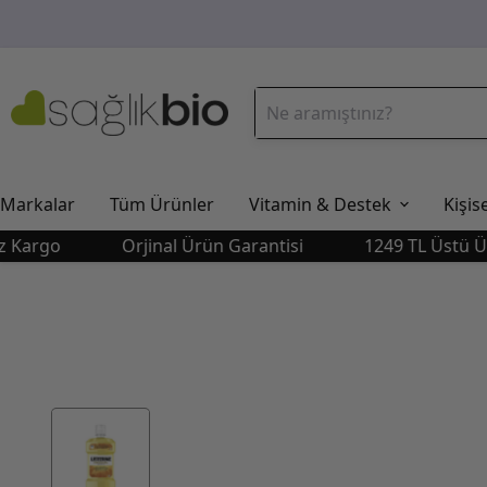
Markalar
Tüm Ürünler
Vitamin & Destek
Kişis
go
Orjinal Ürün Garantisi
1249 TL Üstü Ücrets