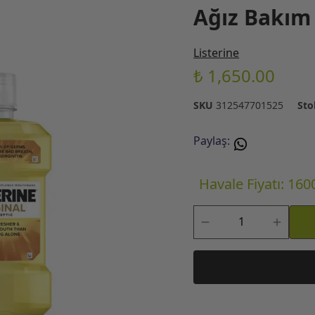
Ağız Bakım 
Listerine
₺ 1,650.00
SKU
312547701525
Sto
Paylaş
:
Havale Fiyatı: 160