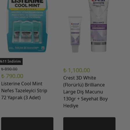
%11 İndirim
₺ 890.00
₺ 1,100.00
₺ 790.00
Crest 3D White
Listerine Cool Mint
(Florürlü) Brilliance
Nefes Tazeleyici Strip
Large Diş Macunu
72 Yaprak (3 Adet)
130gr + Seyehat Boy
Hediye