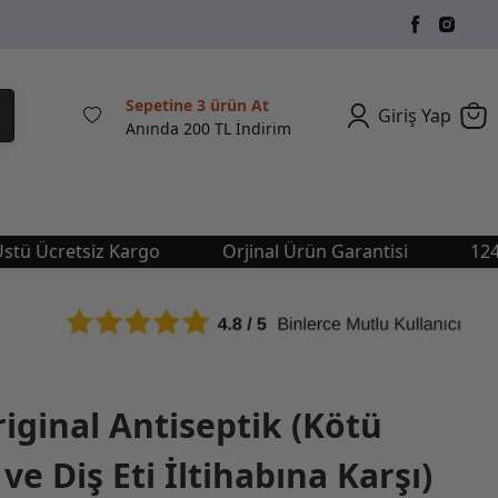
Sepetine 3 ürün At
Giriş Yap
Anında 200 TL İndirim
cretsiz Kargo
Orjinal Ürün Garantisi
1249 TL 
riginal Antiseptik (Kötü
ve Diş Eti İltihabına Karşı)