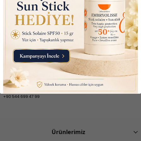
Sağlikbio Ofis Yol Tarifi
Email:
info@saglikbio.com
Feneryolu mah. Fahir açan sok. No 1 A Kadıköy İstanbul
+90 544 699 47 99
Ürünlerimiz