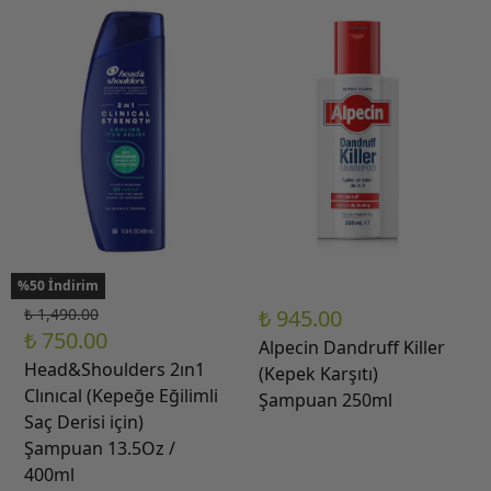
%50 İndirim
₺ 1,490.00
₺ 945.00
₺ 750.00
Alpecin Dandruff Killer
Head&Shoulders 2ın1
(Kepek Karşıtı)
Clınıcal (Kepeğe Eğilimli
Şampuan 250ml
Saç Derisi için)
Şampuan 13.5Oz /
400ml