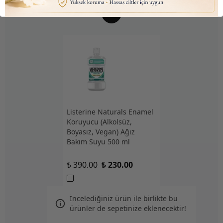
Listerine Naturals Enamel
Koruyucu (Alkolsüz,
Boyasız, Vegan) Ağız
Bakım Suyu 500 ml
₺ 390.00
₺ 230.00
İncelediğiniz ürün ile birlikte bu
ürünler de sepetinize eklenecektir!