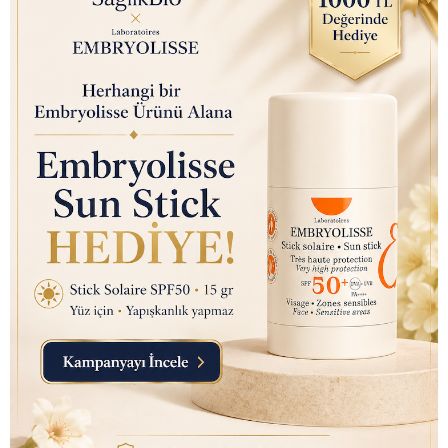
Macunu 75ml
₺ 350.00
₺ 145.00
Nutraxin D3K2 (Kemik ve
Bağışıklık Desteği) Gıda
Takviyesi Sprey (207 Puf)
30ml
₺ 450.00
₺ 145.10