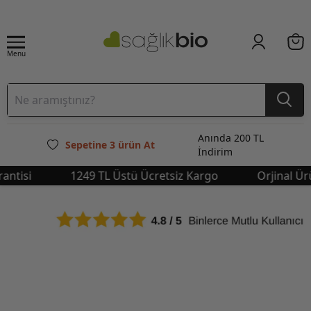
Menu
Anında 200 TL
Sepetine 3 ürün At
İndirim
isi
1249 TL Üstü Ücretsiz Kargo
Orjinal Ürün 