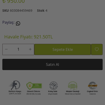
₺ 950.00
SKU
603084459469
Stok
4
Paylaş
:
Havale Fiyatı: 921.50TL
Sepete Ekle
Satın Al