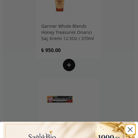
Garnier Whole Blends
Honey Treasures Onarıcı
Saç Kremi 12.5Oz / 370ml
₺ 950.00
Arm & Hammer Charcoal
White (Kömür Beyazı) Diş