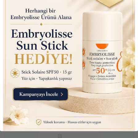
Nutraxin D3K2 (Kemik ve
Bağışıklık Desteği) Gıda
Takviyesi Sprey (207 Puf)
30ml
₺ 450.00
₺ 145.10