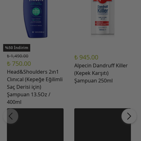
%50 İndirim
₺ 1,490.00
₺ 945.00
₺ 750.00
Alpecin Dandruff Killer
Head&Shoulders 2ın1
(Kepek Karşıtı)
Clınıcal (Kepeğe Eğilimli
Şampuan 250ml
Saç Derisi için)
Şampuan 13.5Oz /
400ml