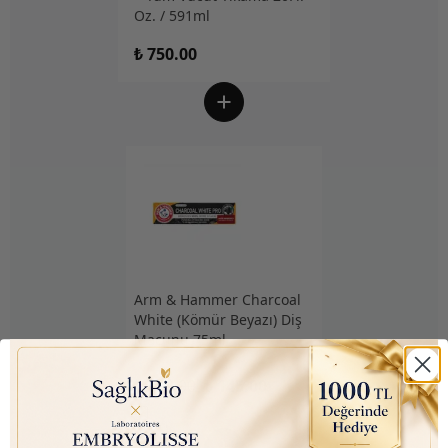
Oz. / 591ml
₺ 750.00
Arm & Hammer Charcoal
White (Kömür Beyazı) Diş
Macunu 75ml
₺ 350.00
₺ 145.00