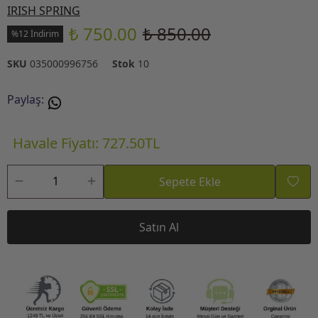
IRISH SPRING
₺ 750.00
₺ 850.00
%12 İndirim
SKU
035000996756
Stok
10
Paylaş
:
Havale Fiyatı: 727.50TL
Sepete Ekle
Satın Al