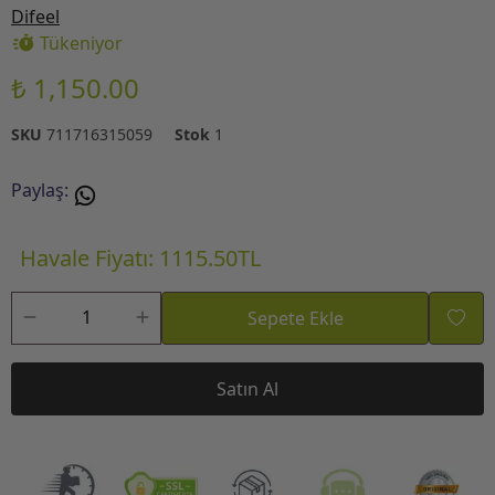
Difeel
Tükeniyor
₺ 1,150.00
SKU
711716315059
Stok
1
Paylaş
:
Havale Fiyatı: 1115.50TL
Sepete Ekle
Satın Al