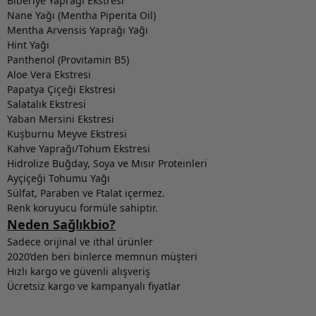
Biberiye Yaprağı Ekstresi
Nane Yağı (Mentha Piperita Oil)
Mentha Arvensis Yaprağı Yağı
Hint Yağı
Panthenol (Provitamin B5)
Aloe Vera Ekstresi
Papatya Çiçeği Ekstresi
Salatalık Ekstresi
Yaban Mersini Ekstresi
Kuşburnu Meyve Ekstresi
Kahve Yaprağı/Tohum Ekstresi
Hidrolize Buğday, Soya ve Mısır Proteinleri
Ayçiçeği Tohumu Yağı
Sülfat, Paraben ve Ftalat içermez.
Renk koruyucu formüle sahiptir.
Neden Sağlıkbio?
Sadece orijinal ve ithal ürünler
2020’den beri binlerce memnun müşteri
Hızlı kargo ve güvenli alışveriş
Ücretsiz kargo ve kampanyalı fiyatlar