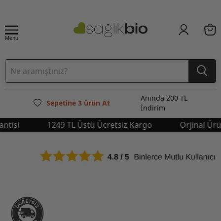
Menu
Anında 200 TL
Sepetine 3 ürün At
İndirim
isi
1249 TL Üstü Ücretsiz Kargo
Orjinal Ürün G