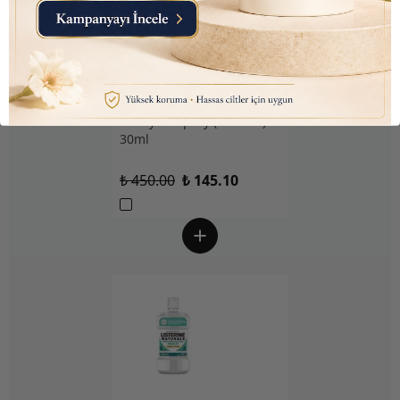
Nutraxin D3K2 (Kemik ve
Bağışıklık Desteği) Gıda
Takviyesi Sprey (207 Puf)
30ml
₺ 450.00
₺ 145.10