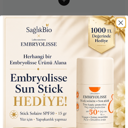
Arm & Hammer Charcoal
White (Kömür Beyazı) Diş
Macunu 75ml
₺ 350.00
₺ 145.00