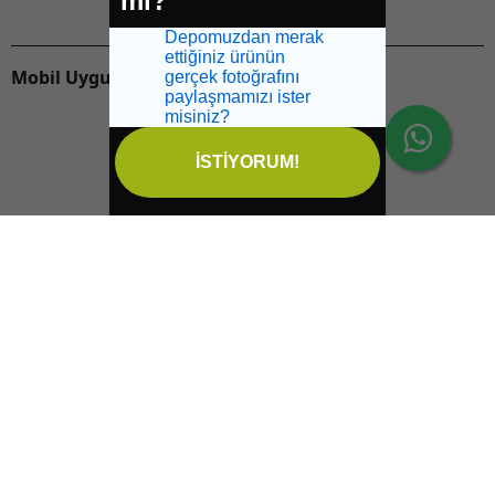
mı?
Depomuzdan merak
ettiğiniz ürünün
Mobil Uygulamalarımızı İndirin:
gerçek fotoğrafını
paylaşmamızı ister
misiniz?
İSTİYORUM!
İptal
Sağlikbio Ofis Yol Tarifi
Email:
info@saglikbio.com