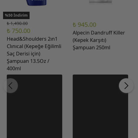
%50 İndirim
₺ 1,490.00
₺ 945.00
₺ 750.00
Alpecin Dandruff Killer
Head&Shoulders 2ın1
(Kepek Karşıtı)
Clınıcal (Kepeğe Eğilimli
Şampuan 250ml
Saç Derisi için)
Şampuan 13.5Oz /
400ml