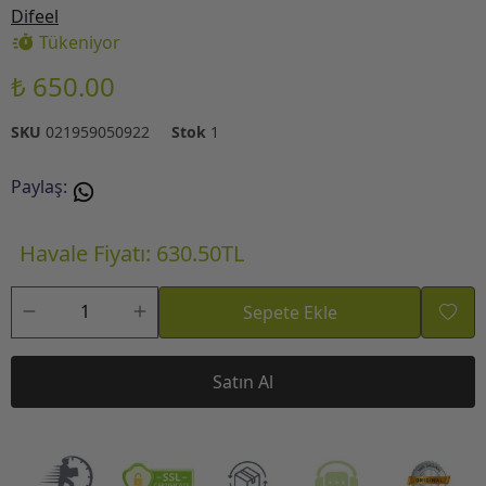
Difeel
Tükeniyor
₺ 650.00
SKU
021959050922
Stok
1
Paylaş
:
Havale Fiyatı: 630.50TL
Sepete Ekle
Satın Al