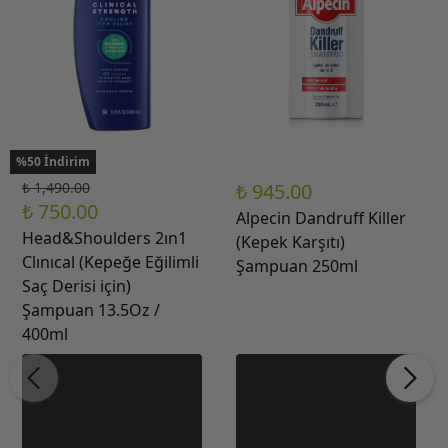
%50 İndirim
₺ 1,490.00
₺ 945.00
₺ 750.00
Alpecin Dandruff Killer
Head&Shoulders 2ın1
(Kepek Karşıtı)
Clınıcal (Kepeğe Eğilimli
Şampuan 250ml
Saç Derisi için)
Şampuan 13.5Oz /
400ml