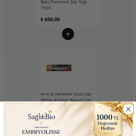
Balı) Premium Saç Yağı
75ml
₺ 650.00
Arm & Hammer Charcoal
White (Kömür Beyazı) Diş
Macunu 75ml
₺ 350.00
₺ 145.00