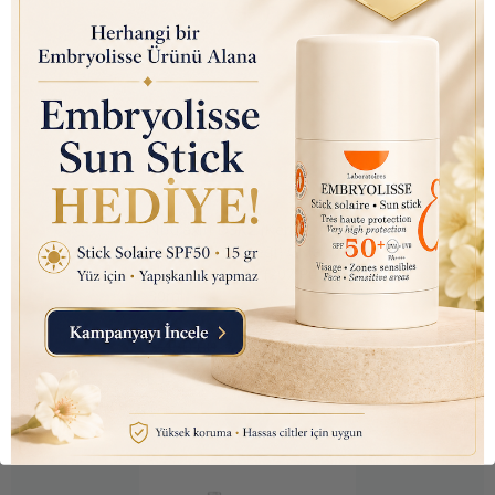
Nutraxin D3K2 (Kemik ve
Bağışıklık Desteği) Gıda
Takviyesi Sprey (207 Puf)
30ml
₺ 450.00
₺ 145.10