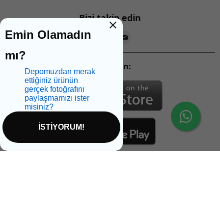
Bizi takip edin
Emin Olamadın
mı?
Mobil Uygulamalarımızı İndirin:
Depomuzdan merak
ettiğiniz ürünün
gerçek fotoğrafını
paylaşmamızı ister
misiniz?
İSTİYORUM!
İptal