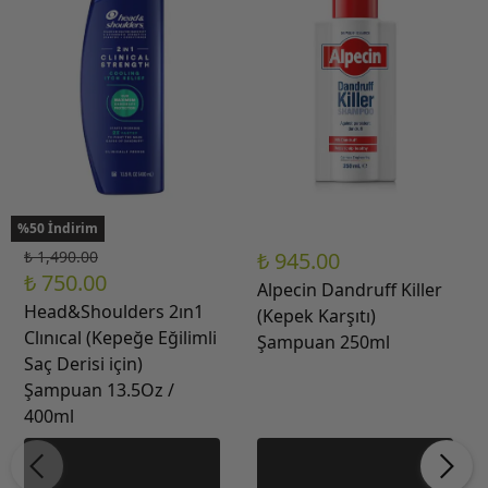
%50 İndirim
₺ 1,490.00
₺ 945.00
₺ 750.00
Alpecin Dandruff Killer
Head&Shoulders 2ın1
(Kepek Karşıtı)
Clınıcal (Kepeğe Eğilimli
Şampuan 250ml
Saç Derisi için)
Şampuan 13.5Oz /
400ml