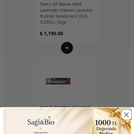
Tom's Of Maine Wild
Lavender (Yabani Lavanta)
Pudralı Deodorant Stick
3.25Oz / 92gr
₺ 1,190.00
Arm & Hammer Charcoal
White (Kömür Beyazı) Diş
Macunu 75ml
₺ 350.00
₺ 145.00