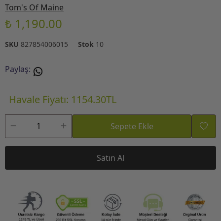
Tom's Of Maine
₺ 1,190.00
SKU
827854006015
Stok
10
Paylaş
:
Havale Fiyatı: 1154.30TL
Sepete Ekle
Satın Al