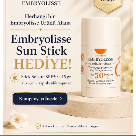
Nutraxin D3K2 (Kemik ve
Bağışıklık Desteği) Gıda
Takviyesi Sprey (207 Puf)
30ml
₺ 450.00
₺ 145.10