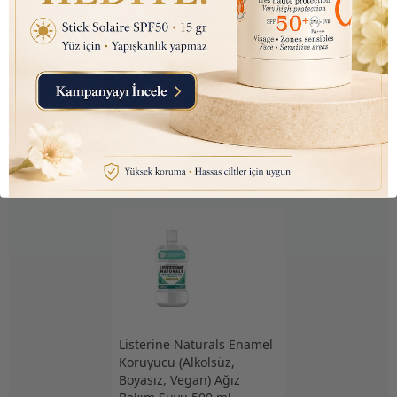
Nutraxin D3K2 (Kemik ve
Bağışıklık Desteği) Gıda
Takviyesi Sprey (207 Puf)
30ml
₺ 450.00
₺ 145.10
Listerine Naturals Enamel
Koruyucu (Alkolsüz,
Boyasız, Vegan) Ağız