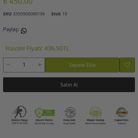
₺ 450.00
SKU
3350900000196
Stok
10
Paylaş
:
Havale Fiyatı: 436.50TL
Sepete Ekle
Satın Al