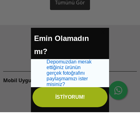
Tümünü Gör
Emin Olamadın
Bizi takip edin
mı?
Depomuzdan merak
ettiğiniz ürünün
gerçek fotoğrafını
paylaşmamızı ister
Mobil Uygulamalarımızı İndirin:
misiniz?
İSTİYORUM!
İptal