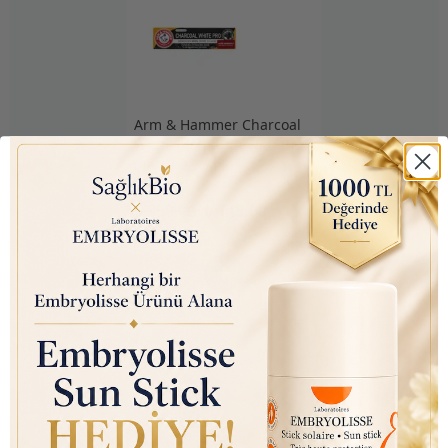
Arm & Hammer Charcoal
White (Kömür Beyazı) Diş
Macunu 75ml
₺ 350.00
₺ 145.00