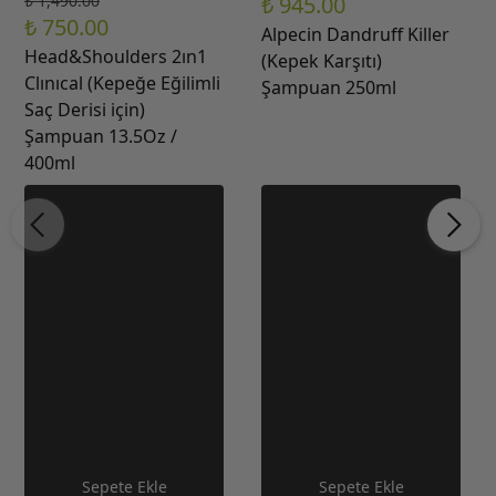
₺ 1,490.00
₺ 945.00
₺ 750.00
Alpecin Dandruff Killer
Head&Shoulders 2ın1
(Kepek Karşıtı)
Clınıcal (Kepeğe Eğilimli
Şampuan 250ml
Saç Derisi için)
Şampuan 13.5Oz /
400ml
Sepete Ekle
Sepete Ekle