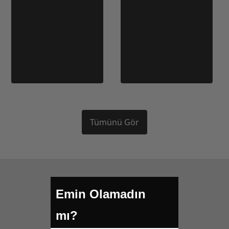
Tümünü Gör
Emin Olamadın
Bizi takip edin
mı?