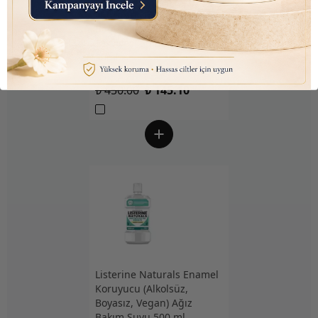
Nutraxin D3K2 (Kemik ve
Bağışıklık Desteği) Gıda
Takviyesi Sprey (207 Puf)
30ml
₺ 450.00
₺ 145.10
Listerine Naturals Enamel
Koruyucu (Alkolsüz,
Boyasız, Vegan) Ağız
Bakım Suyu 500 ml