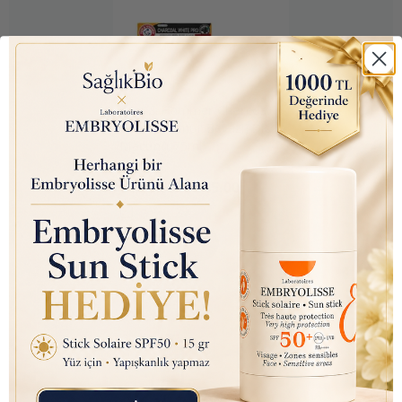
Arm & Hammer Charcoal
White (Kömür Beyazı) Diş
Macunu 75ml
₺ 350.00
₺ 145.00