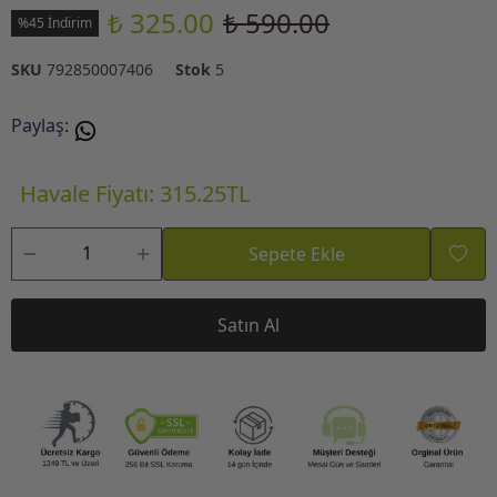
₺ 325.00
₺ 590.00
%45 İndirim
SKU
792850007406
Stok
5
Paylaş
:
Havale Fiyatı: 315.25TL
Sepete Ekle
Satın Al