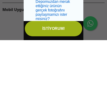
Depomuzdan merak
ettiğiniz ürünün
Mobil Uygulamalarımızı İndirin:
gerçek fotoğrafını
paylaşmamızı ister
misiniz?
İSTİYORUM!
İptal
Sağlikbio Ofis Yol Tarifi
Email:
info@saglikbio.com