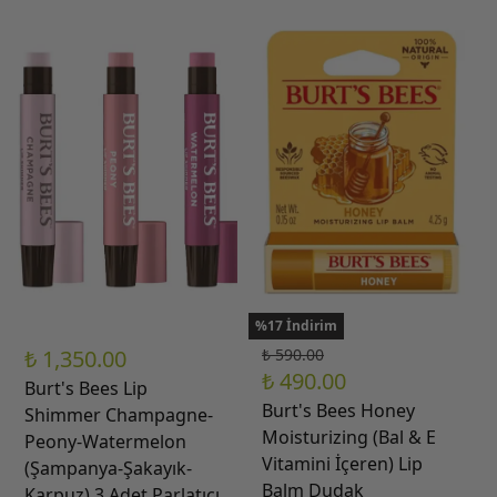
%17 İndirim
₺ 1,350.00
₺ 590.00
₺ 490.00
Burt's Bees Lip
Burt's Bees Honey
Shimmer Champagne-
Moisturizing (Bal & E
Peony-Watermelon
Vitamini İçeren) Lip
(Şampanya-Şakayık-
Balm Dudak
Karpuz) 3 Adet Parlatıcı