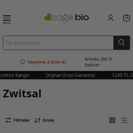
Menu
Anında 200 TL
Sepetine 3 ürün At
İndirim
iz Kargo
Orjinal Ürün Garantisi
1249 TL Üstü Ü
Zwitsal
Filtreler
Sırala