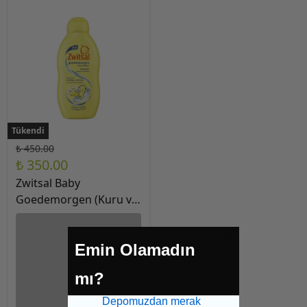
Tükendi
Tükendi
₺ 450.00
₺ 350.00
Zwitsal Baby
Goedemorgen (Kuru ve
Islak Saçlar için) Saç
Losyonu 200ml
Emin Olamadın
mı?
Depomuzdan merak