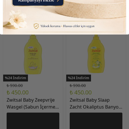
%24 İndirim
%24 İndirim
₺ 590.00
₺ 590.00
₺ 450.00
₺ 450.00
Zwitsal Baby Zeepvrije
Zwitsal Baby Slaap
Wasgel (Sabun İçermez)
Zacht Okaliptus Banyo
Yıkama Jeli Pompalı
Yıkama Jeli 400ml
400ml