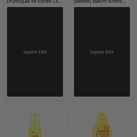
(Yumuşak ve Esnek Cilt)
(Bebek) Bakım Kremi
2*90gr (2 Adet)
100ml
Sepete Ekle
Sepete Ekle