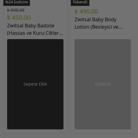
%24 İndirim
Tükendi
₺ 590.00
₺ 490.00
₺ 450.00
Zwitsal Baby Body
Zwitsal Baby Badolie
Lotion (Besleyici ve
(Hassas ve Kuru Ciltler
Yumuşak) Vücut
için) Bebek Banyo Yağı
Losyonu 200ml
200ml
Sepete Ekle
Tükendi