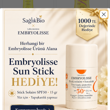
%29 İndirim
%29 İndirim
₺ 550.00
₺ 490.00
₺ 390.00
₺ 350.00
Zwitsal Baby
Zwitsal Baby Zeepvrije
Wasschuim (Sabun
Wasgel (Sabun İçermez)
İçermez) Zwitsal Yıkama
Yıkama jeli 200ml
Köpüğü 200ml
Sepete Ekle
Sepete Ekle