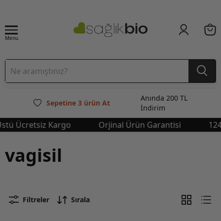
Menu
Anında 200 TL
Sepetine 3 ürün At
İndirim
stü Ücretsiz Kargo
Orjinal Ürün Garantisi
1249
vagisil
Filtreler
Sırala