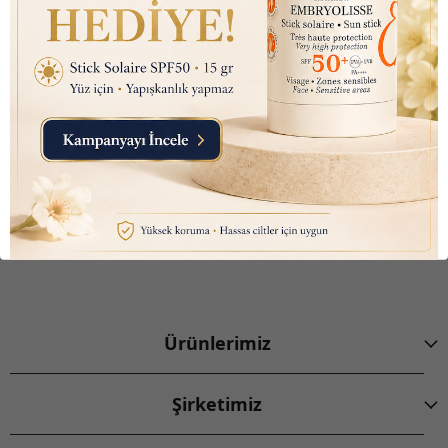
Sağlikbio Ofis Yol Tarifi
Email:
info@saglikbio.com
Feneryolu mah. Fahir açan sok. No 1 A Kadıköy İstanbul
+90 544 699 47 99
Ürünlerimiz
Şirketimiz