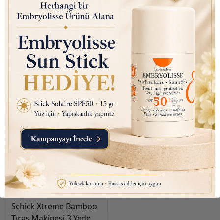
Sepete Ekle
Sepete Ekle
Tükendi
₺ 560.00
Schick Xtreme Bamboo
Tıraş Makinesi 3 Yedek