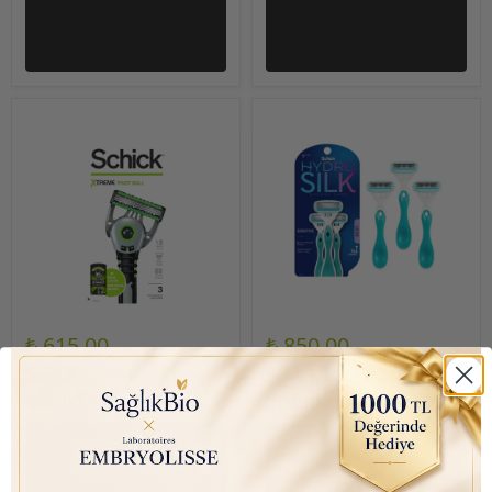
₺ 615.00
₺ 850.00
Schick Xtreme 3 Pivot
Schick Hydro Silk
Ball Tek Kullanımlık
Sensitive Kadınlar İçin
Erkekler İçin Tıraş
Tek Kullanımlık Tıraş
Bıçakları, 3 Adet
Bıçakları - 3'lü