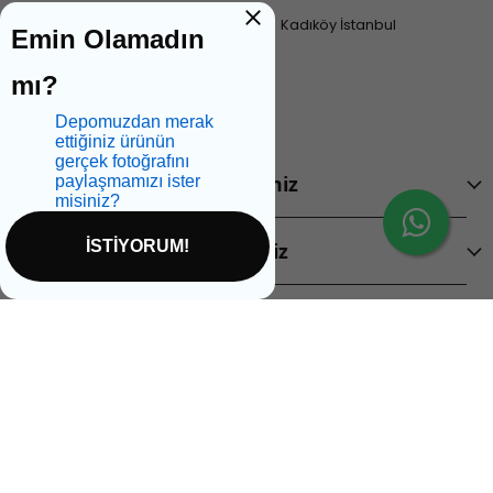
Feneryolu mah. Fahir açan sok. No 1 A Kadıköy İstanbul
Emin Olamadın
+90 544 699 47 99
mı?
Depomuzdan merak
ettiğiniz ürünün
gerçek fotoğrafını
Ürünlerimiz
paylaşmamızı ister
misiniz?
İSTİYORUM!
Şirketimiz
Abone Olun!
İptal
E-posta adresinizi bırakarak yeniliklerden haberdar
olabilirsiniz!
E-Posta Adresi
Kayıt Ol