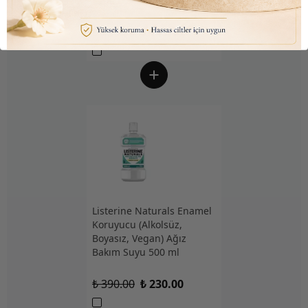
30ml
₺ 450.00
₺ 145.10
Listerine Naturals Enamel
Koruyucu (Alkolsüz,
Boyasız, Vegan) Ağız
Bakım Suyu 500 ml
₺ 390.00
₺ 230.00