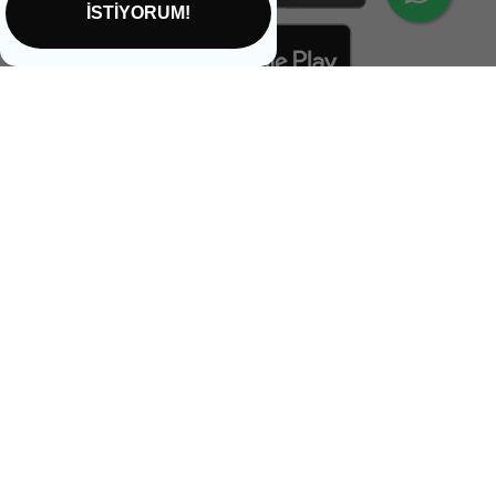
İSTİYORUM!
İptal
Sağlikbio Ofis Yol Tarifi
Email:
info@saglikbio.com
Feneryolu mah. Fahir açan sok. No 1 A Kadıköy İstanbul
+90 544 699 47 99