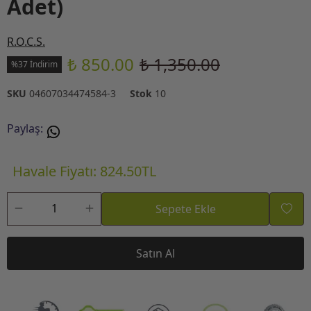
Adet)
R.O.C.S.
₺ 850.00
₺ 1,350.00
%37 İndirim
SKU
04607034474584-3
Stok
10
Paylaş
:
Havale Fiyatı: 824.50TL
Sepete Ekle
Satın Al