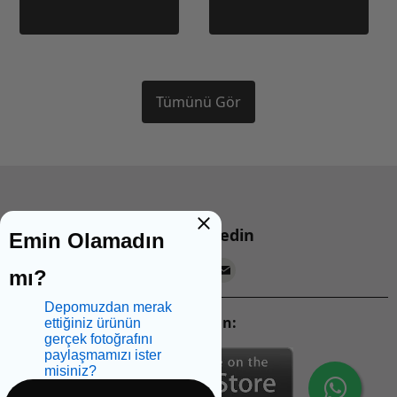
Tümünü Gör
Bizi takip edin
Emin Olamadın
mı?
Depomuzdan merak
Mobil Uygulamalarımızı İndirin:
ettiğiniz ürünün
gerçek fotoğrafını
paylaşmamızı ister
misiniz?