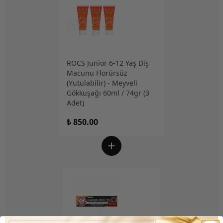
ROCS Junior 6-12 Yaş Diş
Macunu Florürsüz
(Yutulabilir) - Meyveli
Gökkuşağı 60ml / 74gr (3
Adet)
₺ 850.00