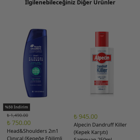
İlgilenebileceğiniz Diğer Ürünler
%50 İndirim
₺ 1,490.00
₺ 945.00
₺ 750.00
Alpecin Dandruff Killer
Head&Shoulders 2ın1
(Kepek Karşıtı)
Clınıcal (Kepeğe Eğilimli
Şampuan 250ml