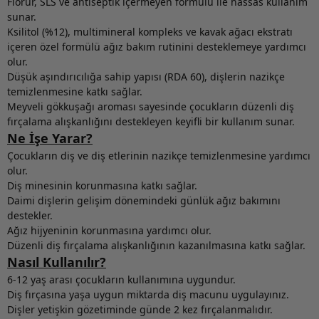
Florür, SLS ve antiseptik içermeyen formülü ile hassas kullanım
sunar.
Ksilitol (%12), multimineral kompleks ve kavak ağacı ekstratı
içeren özel formülü ağız bakım rutinini desteklemeye yardımcı
olur.
Düşük aşındırıcılığa sahip yapısı (RDA 60), dişlerin nazikçe
temizlenmesine katkı sağlar.
Meyveli gökkuşağı aroması sayesinde çocukların düzenli diş
fırçalama alışkanlığını destekleyen keyifli bir kullanım sunar.
Ne İşe Yarar?
Çocukların diş ve diş etlerinin nazikçe temizlenmesine yardımcı
olur.
Diş minesinin korunmasına katkı sağlar.
Daimi dişlerin gelişim dönemindeki günlük ağız bakımını
destekler.
Ağız hijyeninin korunmasına yardımcı olur.
Düzenli diş fırçalama alışkanlığının kazanılmasına katkı sağlar.
Nasıl Kullanılır?
6-12 yaş arası çocukların kullanımına uygundur.
Diş fırçasına yaşa uygun miktarda diş macunu uygulayınız.
Dişler yetişkin gözetiminde günde 2 kez fırçalanmalıdır.