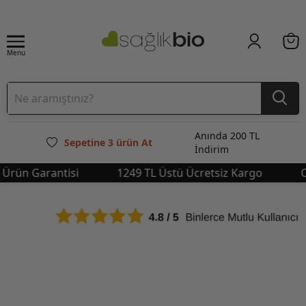
Menu
Anında 200 TL
Sepetine 3 ürün At
İndirim
rün Garantisi
1249 TL Üstü Ücretsiz Kargo
Orji