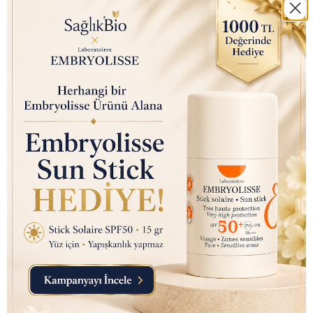
Arm & Hammer Charcoal
White (Kömür Beyazı) Diş
Macunu 75ml
₺ 350.00
₺ 145.00
Nutraxin D3K2 (Kemik ve
Bağışıklık Desteği) Gıda
Takviyesi Sprey (207 Puf)