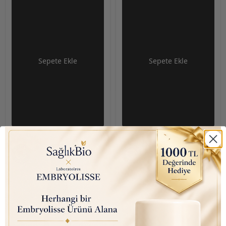
(Kabarma Önleyici)
Kremi 13.5Oz /400ml
Şampuan 13.5Oz /
400ml
Sepete Ekle
Sepete Ekle