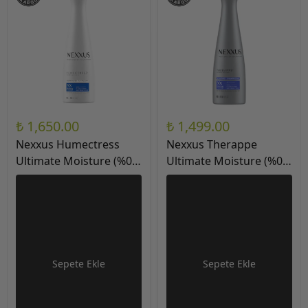
₺ 1,650.00
₺ 1,499.00
Nexxus Humectress
Nexxus Therappe
Ultimate Moisture (%0
Ultimate Moisture (%0
Silikon) Saç Kremi
Silikon) Şampuan
13.5Oz / 400ml
13.5Oz / 400ml
Sepete Ekle
Sepete Ekle