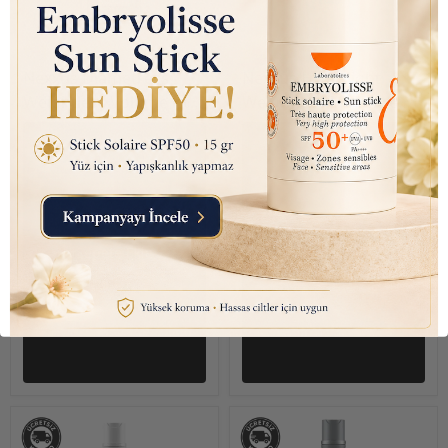
₺ 1,850.00
₺ 1,550.00
Nexxus Diametress
Nexxus Hydralight
Weightless Volume (%0
Weightless Moisture
Sülfat ve Silikon)
(Buğday Proteinli) Saç
Şampuan 13.5Oz
Kremi 13.5Oz / 400ml
/400ml
Sepete Ekle
Sepete Ekle