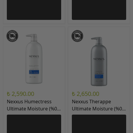
₺ 2,590.00
₺ 2,650.00
Nexxus Humectress
Nexxus Therappe
Ultimate Moisture (%0
Ultimate Moisture (%0
Silikon) Saç Kremi
Silikon) Şampuan
33.8Oz / 1Lt
33.8Oz / 1Lt