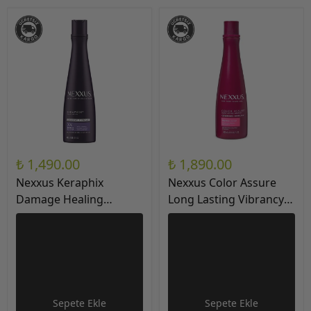
₺ 1,490.00
₺ 1,890.00
Nexxus Keraphix
Nexxus Color Assure
Damage Healing
Long Lasting Vibrancy
(Keratin Proteinli ve
(Boyalı Saçlara Özel) Saç
Siyah Pirinç Özlü) Saç
Kremi 13.5Oz / 400ml
Kremi 13.5Oz / 400ml
Sepete Ekle
Sepete Ekle