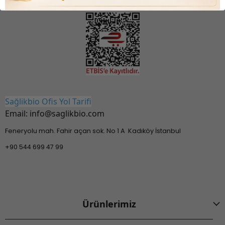
Sağlikbio Ofis Yol Tarifi
Email:
info@saglikbio.com
Feneryolu mah. Fahir açan sok. No 1 A Kadıköy İstanbul
+90 544 699 47 99
Ürünlerimiz