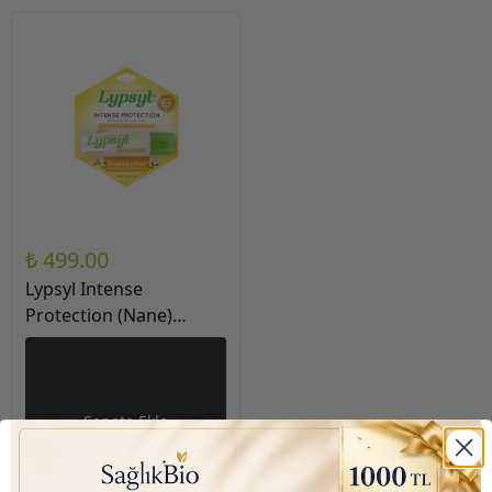
₺ 499.00
Lypsyl Intense
Protection (Nane)
Hindistan cevizi, shea
yağı Yoğun Koruma
Dudak Balsamı 2.83gr
Sepete Ekle