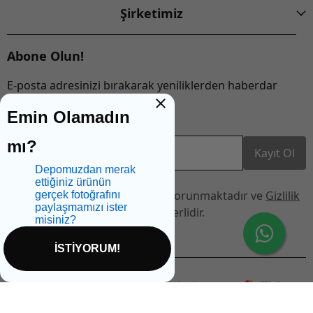
Şirketimiz
Abone Olun!
E-posta adresinizi bırakarak yeniliklerden haberdar
olabilirsiniz!
Emin Olamadın
mı?
E-Posta Adresi
Kayıt Ol
Depomuzdan merak
ettiğiniz ürünün
Bu site reCAPTCHA tarafından korunmaktadır ve
Gizlilik
gerçek fotoğrafını
paylaşmamızı ister
Politikası
ve
Hizmet Şartları
geçerlidir.
misiniz?
İSTİYORUM!
İptal
© 2025 Saglikbio - Tüm hakları saklıdır.