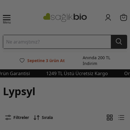
Menu
Anında 200 TL
Sepetine 3 ürün At
İndirim
rün Garantisi
1249 TL Üstü Ücretsiz Kargo
Orj
Lypsyl
Filtreler
Sırala