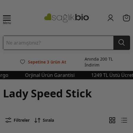
Menu
Anında 200 TL
Sepetine 3 ürün At
İndirim
go
Orjinal Ürün Garantisi
1249 TL Üstü Ücrets
Lady Speed Stick
Filtreler
Sırala