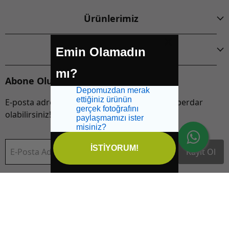
Ürünlerimiz
Şirketimiz
Emin Olamadın
mı?
Abone Olun!
Depomuzdan merak
ettiğiniz ürünün
E-posta adresinizi bırakarak yeniliklerden haberdar
gerçek fotoğrafını
olabilirsiniz!
paylaşmamızı ister
misiniz?
İSTİYORUM!
E-Posta Adresi
Kayıt Ol
Bu site reCAPTCHA tarafından korunmaktadır ve
Gizlilik
İptal
Politikası
ve
Hizmet Şartları
geçerlidir.