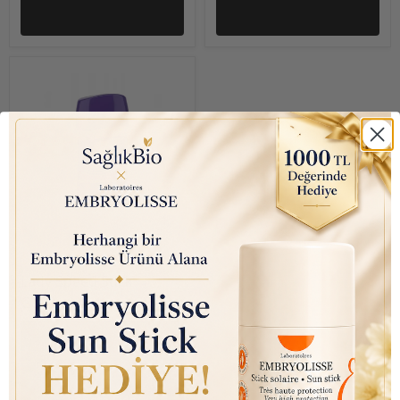
₺ 399.00
Lady Speed Stick
Görünmez Kuru Güçlü
Jel Stick Deodorant
2.3Oz / 65gr