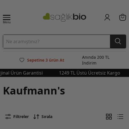
Menu
Anında 200 TL
Sepetine 3 ürün At
İndirim
inal Ürün Garantisi
1249 TL Üstü Ücretsiz Kargo
Kaufmann's
Filtreler
Sırala