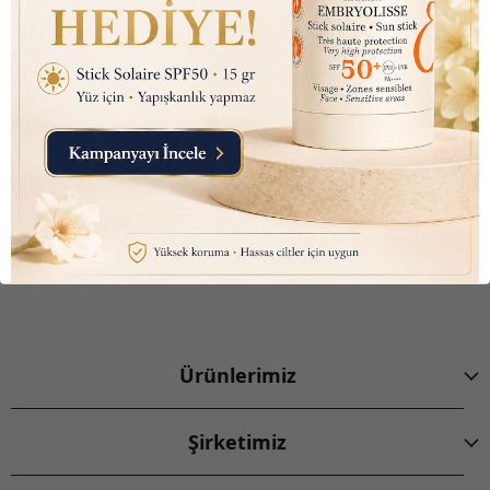
Sağlikbio Ofis Yol Tarifi
Email:
info@saglikbio.com
Feneryolu mah. Fahir açan sok. No 1 A Kadıköy İstanbul
+90 544 699 47 99
Ürünlerimiz
Şirketimiz