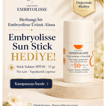
White (Kömür Beyazı) Diş
Macunu 75ml
₺ 350.00
₺ 145.00
Nutraxin D3K2 (Kemik ve
Bağışıklık Desteği) Gıda
Takviyesi Sprey (207 Puf)
30ml
₺ 450.00
₺ 145.10