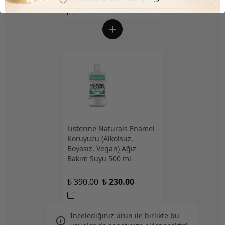
Listerine Naturals Enamel
Koruyucu (Alkolsüz,
Boyasız, Vegan) Ağız
Bakım Suyu 500 ml
₺ 390.00
₺ 230.00
İncelediğiniz ürün ile birlikte bu