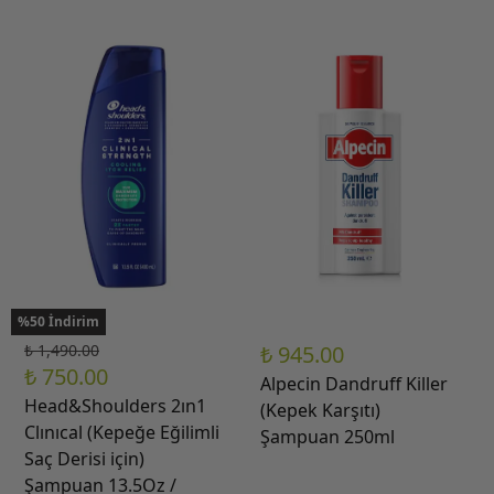
%50 İndirim
₺ 1,490.00
₺ 945.00
₺ 750.00
Alpecin Dandruff Killer
Head&Shoulders 2ın1
(Kepek Karşıtı)
Clınıcal (Kepeğe Eğilimli
Şampuan 250ml
Saç Derisi için)
Şampuan 13.5Oz /