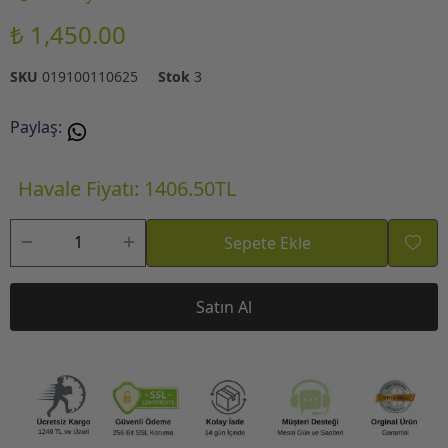
₺ 1,450.00
SKU
019100110625
Stok
3
Paylaş
:
Havale Fiyatı: 1406.50TL
Sepete Ekle
Satın Al