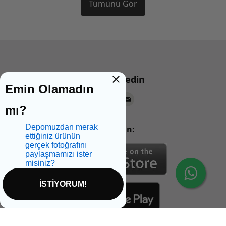
Tümünü Gör
Bizi takip edin
Emin Olamadın
mı?
Depomuzdan merak
Mobil Uygulamalarımızı İndirin:
ettiğiniz ürünün
gerçek fotoğrafını
paylaşmamızı ister
misiniz?
İSTİYORUM!
İptal