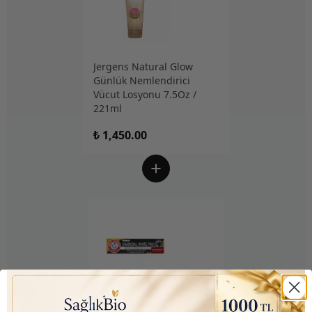
Jergens Natural Glow
Günlük Nemlendirici
Vücut Losyonu 7.5Oz /
221ml
₺ 1,450.00
Arm & Hammer Charcoal