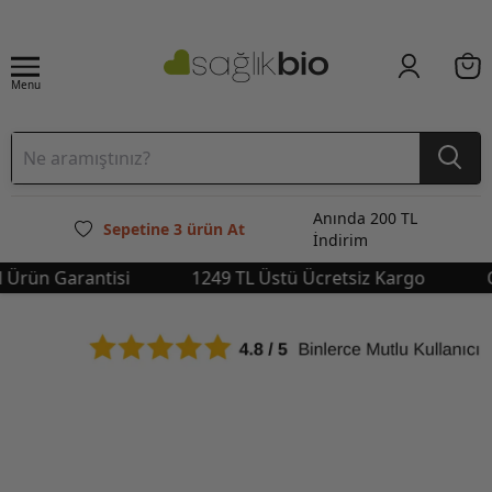
Menu
Anında 200 TL
Sepetine 3 ürün At
İndirim
rün Garantisi
1249 TL Üstü Ücretsiz Kargo
Orj