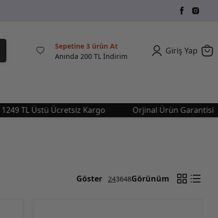
Sepetine 3 ürün At
Giriş Yap
Anında 200 TL İndirim
TL Üstü Ücretsiz Kargo
Orjinal Ürün Garantisi
Göster
Görünüm
24
36
48