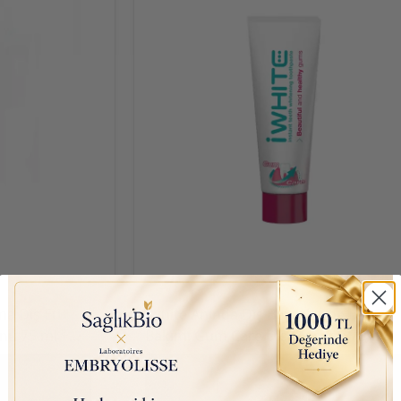
₺ 275.00
a Diş Eti
İwhite Anında Diş Beyazlatma Diş Eti
nu 75 ml +
Bakımı Gum Care Diş Macunu 75ml
ırçası
Sepete Ekle