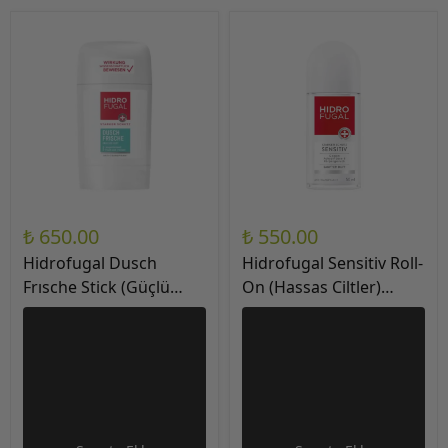
₺ 650.00
₺ 550.00
Hidrofugal Dusch
Hidrofugal Sensitiv Roll-
Frısche Stick (Güçlü
On (Hassas Ciltler)
koruma ve Maksimum
Deodorant 50 ml
Ferahlık) Deodorant 50
ml