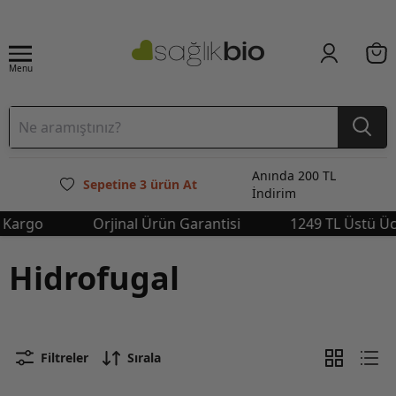
Menu
Anında 200 TL
Sepetine 3 ürün At
İndirim
argo
Orjinal Ürün Garantisi
1249 TL Üstü Ücret
Hidrofugal
Filtreler
Sırala