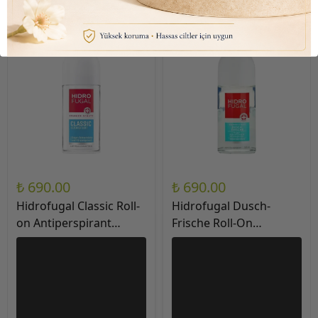
₺ 690.00
₺ 690.00
Hidrofugal Classic Roll-
Hidrofugal Dusch-
on Antiperspirant
Frische Roll-On
(Güçlü Koruma)
Antiperspirant (Güçlü
Deodorant 50 ml
koruma ve Maksimum
Ferahlık) Deodorant 50
ml