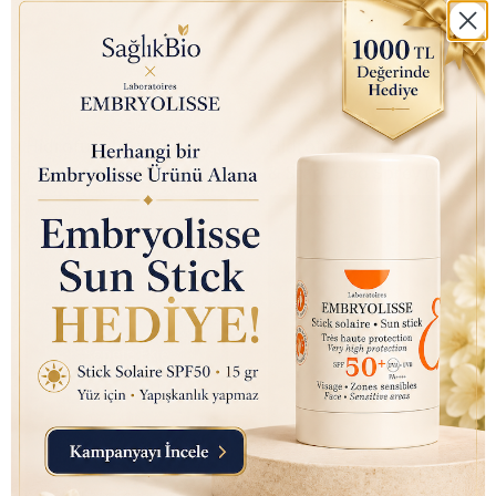
₺ 750.00
₺ 750.00
Hidrofugal Fuss Sprey
Hidrofugal Men Frisch
Deodorant 150 ml
& Stark Deo Sprey (Anti-
Transpirant) 150ml
Sepete Ekle
Sepete Ekle