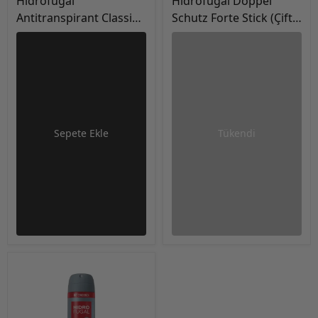
Hidrofugal
Hidrofugal Doppel
Antitranspirant Classic
Schutz Forte Stick (Çift
Mini Deo Sprey 35 ml
korumalı) Deodorant 50
ml
Sepete Ekle
Tükendi