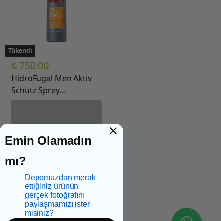
Tükendi
₺ 750.00
HidroFugal Men Aktiv
Schutz Sprey
Deodorant 150 ml
Emin Olamadın
mı?
Tükendi
Depomuzdan merak
ettiğiniz ürünün
gerçek fotoğrafını
paylaşmamızı ister
misiniz?