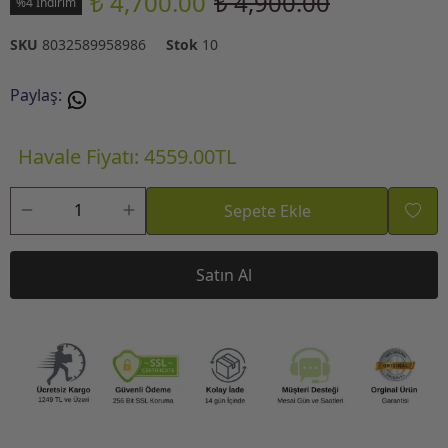
₺ 4,700.00
₺ 4,900.00
%4 İndirim
SKU
8032589958986
Stok
10
Paylaş
:
Havale Fiyatı: 4559.00TL
Sepete Ekle
Satın Al