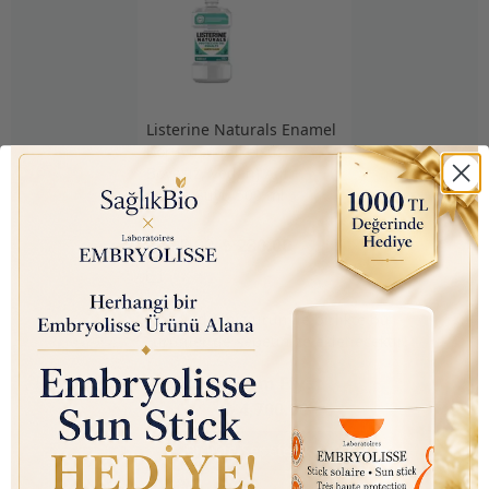
Listerine Naturals Enamel
Koruyucu (Alkolsüz,
Boyasız, Vegan) Ağız
Bakım Suyu 500 ml
₺ 390.00
₺ 230.00
İncelediğiniz ürün ile birlikte bu
ürünler de sepetinize eklenecektir!
Toplam Fiyat
₺ 4,700.00
Birlikte Sepete Ekle (1)