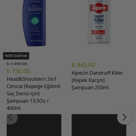
%50 İndirim
₺ 1,490.00
₺ 945.00
₺ 750.00
Alpecin Dandruff Killer
Head&Shoulders 2ın1
(Kepek Karşıtı)
Clınıcal (Kepeğe Eğilimli
Şampuan 250ml
Saç Derisi için)
Şampuan 13.5Oz /
400ml