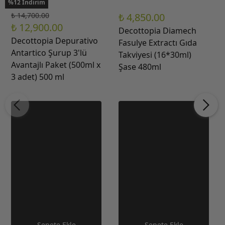
%12 İndirim
₺ 14,700.00
₺ 4,850.00
₺ 12,900.00
Decottopia Diamech
Decottopia Depurativo
Fasulye Extractı Gıda
Antartico Şurup 3'lü
Takviyesi (16*30ml)
Avantajlı Paket (500ml x
Şase 480ml
3 adet) 500 ml
Sepete Ekle
Sepete Ekle