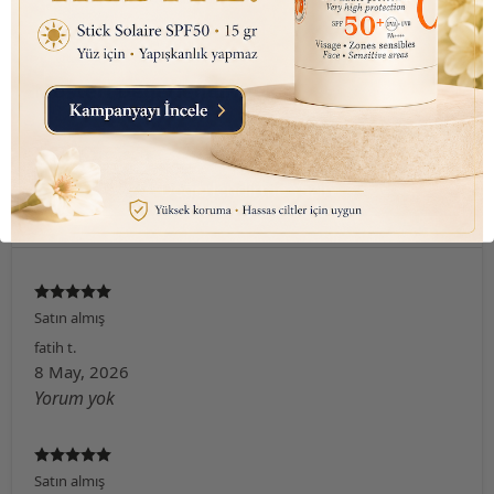
Müşteri Değerlendirmeleri
3 değerlendirmeye göre
Değerlendirme Yazın
Satın almış
fatih
t.
8 May, 2026
Yorum yok
Satın almış