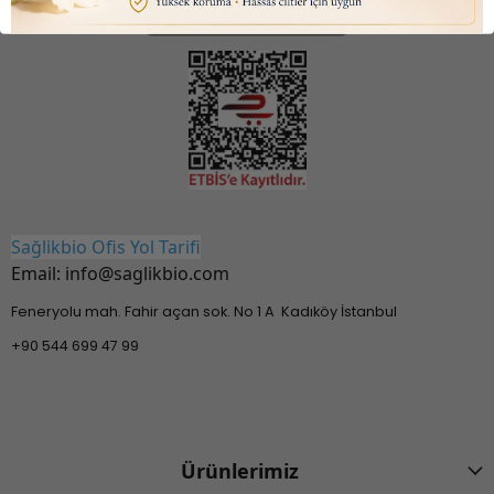
Sağlikbio Ofis Yol Tarifi
Email:
info@saglikbio.com
Feneryolu mah. Fahir açan sok. No 1 A Kadıköy İstanbul
+90 544 699 47 99
Ürünlerimiz