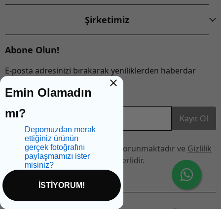
Şirketimiz
Abone Olun!
E-posta adresinizi bırakarak yeniliklerden haberdar
olabilirsiniz!
Emin Olamadın
mı?
E-Posta Adresi
Kayıt Ol
Depomuzdan merak
ettiğiniz ürünün
Bu site reCAPTCHA tarafından korunmaktadır ve
Gizlilik
gerçek fotoğrafını
paylaşmamızı ister
Politikası
ve
Hizmet Şartları
geçerlidir.
misiniz?
İSTİYORUM!