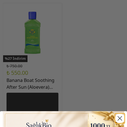
%27 İndirim
₺ 750.00
₺ 550.00
Banana Boat Soothing
After Sun (Aloevera)
Güneş Sonrası Yatıştırıcı
Jel 8Oz / 236ml
Sepete Ekle