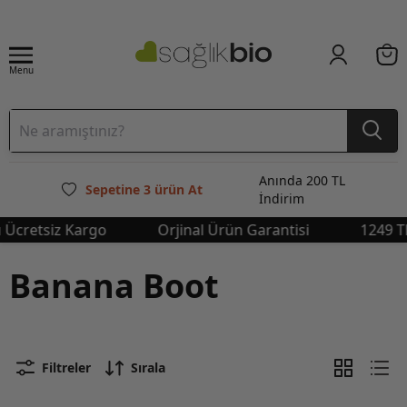
Menu
Anında 200 TL
Sepetine 3 ürün At
İndirim
etsiz Kargo
Orjinal Ürün Garantisi
1249 TL Üst
Banana Boot
Filtreler
Sırala