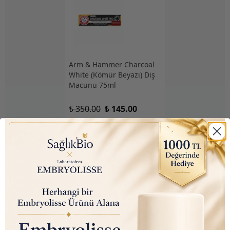
Arm & Hammer Charcoal
White (Kömür Beyazı) Diş
Macunu 75ml
₺ 350.00
₺ 145.00