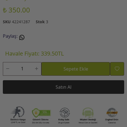
₺ 350.00
SKU
42241287
Stok
3
Paylaş
:
Havale Fiyatı: 339.50TL
Sepete Ekle
Satın Al