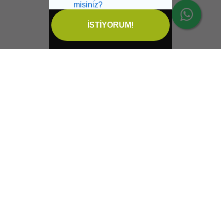
misiniz?
İSTİYORUM!
İptal
Sağlikbio Ofis Yol Tarifi
Email:
info@saglikbio.com
Feneryolu mah. Fahir açan sok. No 1 A Kadıköy İstanbul
+90 544 699 47 99