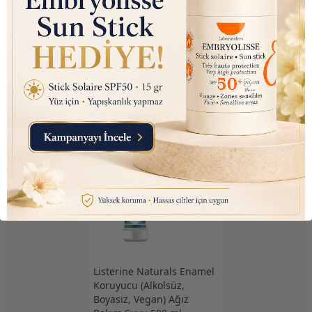
Nutraxin D3K2 (Kemik ve
Bağışıklık Desteği) Gıda
Takviyesi Sprey (207 Puf)
30ml
₺ 450.00
₺ 145.10
Listerine Naturals Enamel
Koruyucu (Alkolsüz,
Boyasız, Vegan) Ağız