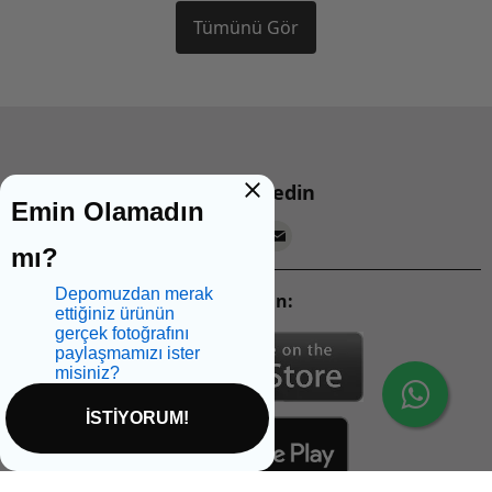
Tümünü Gör
Bizi takip edin
Emin Olamadın
mı?
Depomuzdan merak
Mobil Uygulamalarımızı İndirin:
ettiğiniz ürünün
gerçek fotoğrafını
paylaşmamızı ister
misiniz?
İSTİYORUM!