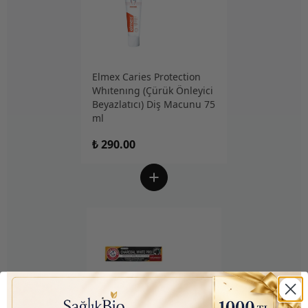
Elmex Caries Protection
Whıtenıng (Çürük Önleyici
Beyazlatıcı) Diş Macunu 75
ml
₺ 290.00