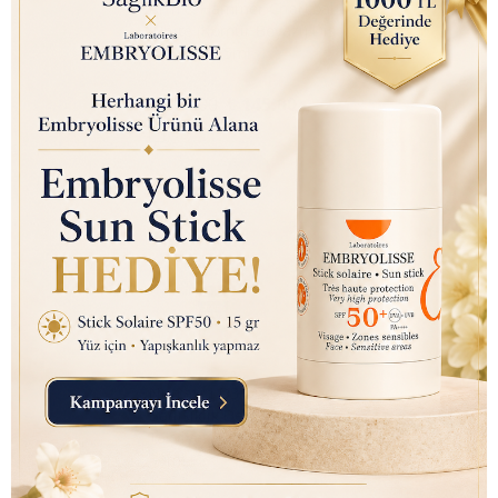
Arm & Hammer Charcoal
White (Kömür Beyazı) Diş
Macunu 75ml
₺ 350.00
₺ 145.00
Nutraxin D3K2 (Kemik ve
Bağışıklık Desteği) Gıda
Takviyesi Sprey (207 Puf)
30ml