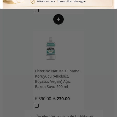
₺ 450.00
₺ 145.10
Listerine Naturals Enamel
Koruyucu (Alkolsüz,
Boyasız, Vegan) Ağız
Bakım Suyu 500 ml
₺ 390.00
₺ 230.00
İncelediğiniz ürün ile birlikte bu