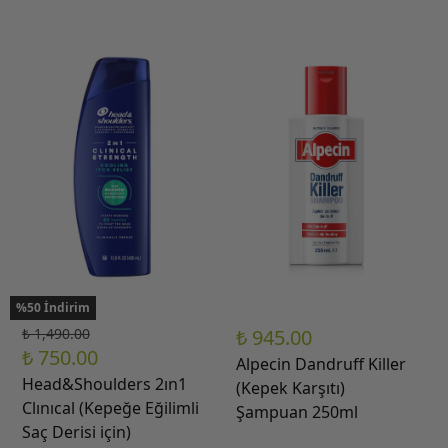
%50 İndirim
₺ 1,490.00
₺ 945.00
₺ 750.00
Alpecin Dandruff Killer
Head&Shoulders 2ın1
(Kepek Karşıtı)
Clınıcal (Kepeğe Eğilimli
Şampuan 250ml
Saç Derisi için)