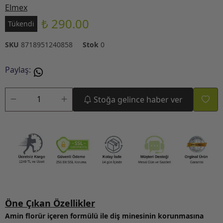
Elmex
₺ 290.00
Tükendi
SKU
8718951240858
Stok
0
Paylaş
:
Stoğa gelince haber ver
Öne Çıkan Özellikler
Amin florür içeren formülü ile diş minesinin korunmasına